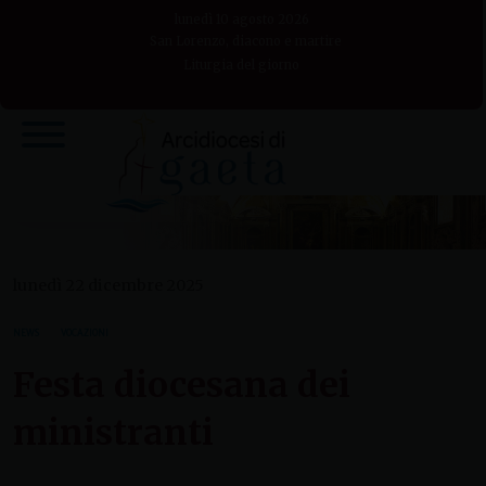
Skip
lunedì 10 agosto 2026
to
San Lorenzo, diacono e martire
Liturgia del giorno
content
lunedì 22 dicembre 2025
NEWS
VOCAZIONI
Festa diocesana dei
ministranti