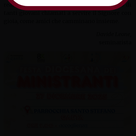
realtà parrocchiali e rinnovare l’entusiasmo di
tanti giovani chiamati a servire il Signore con
gioia, come amici che camminano insieme.
Davide Leone,
seminarista