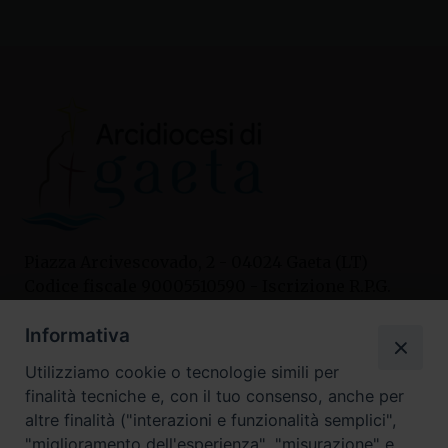
Piazza Arcivescovado, 2 - 04024 Gaeta (LT)
Codice fiscale 90005510590 - Iscrizione R.P.G.
04.12.1987 n. 88
Informativa
Utilizziamo cookie o tecnologie simili per
Contatti
finalità tecniche e, con il tuo consenso, anche per
Curia
altre finalità ("interazioni e funzionalità semplici",
Tel. 0771.740341
"miglioramento dell'esperienza", "misurazione" e