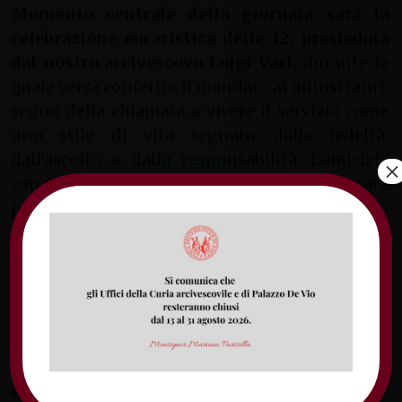
Momento centrale della giornata sarà la
celebrazione eucaristica delle 12, presieduta
dal nostro arcivescovo Luigi Vari,
durante la
quale verrà conferito il mandato ai ministranti,
segno della chiamata a vivere il servizio come
uno stile di vita segnato dalla fedeltà,
dall’ascolto e dalla responsabilità. L’amicizia
×
con Cristo, richiamata dal tema della festa, sarà
proposta come fondamento di ogni cammino
vocazionale e come sorgente di una gioia
autentica e duratura.
La festa diocesana dei ministranti, organizzata
dall’Ufficio di pastorale vocazionale, si
preannuncia così come un’occasione preziosa
per rafforzare il senso di appartenenza
ecclesiale, favorire l’incontro tra le diverse