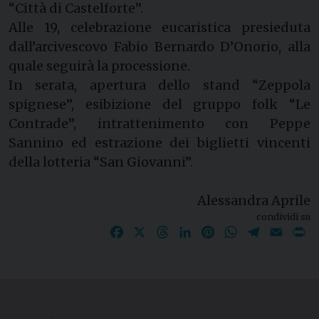
“Città di Castelforte”.
Alle 19, celebrazione eucaristica presieduta
dall’arcivescovo Fabio Bernardo D’Onorio, alla
quale seguirà la processione.
In serata, apertura dello stand “Zeppola
spignese”, esibizione del gruppo folk “Le
Contrade”, intrattenimento con Peppe
Sannino ed estrazione dei biglietti vincenti
della lotteria “San Giovanni”.
Alessandra Aprile
condividi su
Facebook
X
Threads
LinkedIn
Pinterest
WhatsApp
Telegram
Email
P