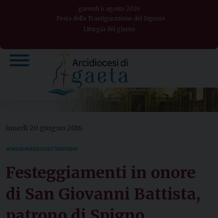
Skip
giovedì 6 agosto 2026
to
Festa della Trasfigurazione del Signore
Liturgia del giorno
content
lunedì 20 giugno 2016
NEWS DA PARROCCHIE E TERRITORIO
Festeggiamenti in onore
di San Giovanni Battista,
patrono di Spigno