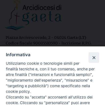
Piazza Arcivescovado, 2 - 04024 Gaeta (LT)
Codice fiscale 90005510590 - Iscrizione R.P.G.
04.12.1987 n. 88
Informativa
Utilizziamo cookie o tecnologie simili per
Contatti
finalità tecniche e, con il tuo consenso, anche per
Curia
altre finalità ("interazioni e funzionalità semplici",
Tel. 0771.740341
"miglioramento dell'esperienza", "misurazione" e
"targeting e pubblicità") come specificato nella
Palazzo De Vio
cookie policy.
Tel. 0771.464088
Cliccando su "accetta" acconsenti all'utilizzo dei
cookie. Cliccando su "personalizza" puoi avere