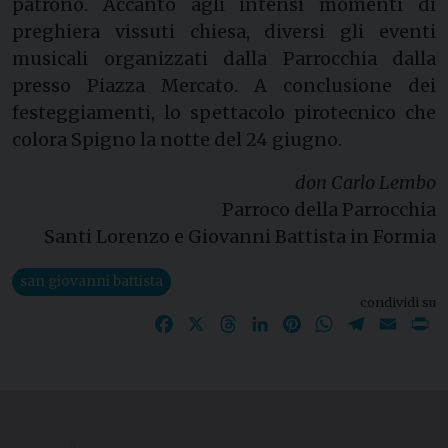
patrono. Accanto agli intensi momenti di
preghiera vissuti chiesa, diversi gli eventi
musicali organizzati dalla Parrocchia dalla
presso Piazza Mercato. A conclusione dei
festeggiamenti, lo spettacolo pirotecnico che
colora Spigno la notte del 24 giugno.
don Carlo Lembo
Parroco della Parrocchia
Santi Lorenzo e Giovanni Battista in Formia
san giovanni battista
condividi su
Facebook
X
Threads
LinkedIn
Pinterest
WhatsApp
Telegram
Email
P