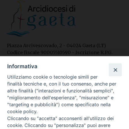
Piazza Arcivescovado, 2 - 04024 Gaeta (LT)
Codice fiscale 90005510590 - Iscrizione R.P.G.
04.12.1987 n. 88
Informativa
Utilizziamo cookie o tecnologie simili per
Contatti
finalità tecniche e, con il tuo consenso, anche per
Curia
altre finalità ("interazioni e funzionalità semplici",
Tel. 0771.740341
"miglioramento dell'esperienza", "misurazione" e
"targeting e pubblicità") come specificato nella
Palazzo De Vio
cookie policy.
Tel. 0771.464088
Cliccando su "accetta" acconsenti all'utilizzo dei
cookie. Cliccando su "personalizza" puoi avere