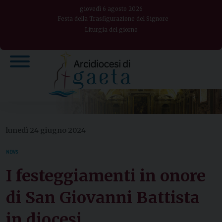
Skip
giovedì 6 agosto 2026
to
Festa della Trasfigurazione del Signore
Liturgia del giorno
content
lunedì 24 giugno 2024
NEWS
I festeggiamenti in onore
di San Giovanni Battista
in diocesi