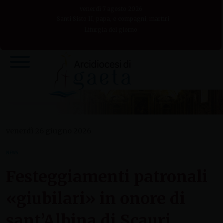
Skip
venerdì 7 agosto 2026
to
Santi Sisto II, papa, e compagni, martiri
Liturgia del giorno
content
venerdì 26 giugno 2026
NEWS
Festeggiamenti patronali
«giubilari» in onore di
sant’Albina di Scauri