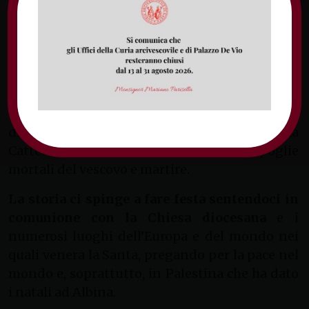
papale di Alessandro III nel 1170. Il 13 maggio
1291 papa Niccolò IV concesse alla chiesa di
sant’Albina l’indulgenza plenaria, in perpetuo,
dal 16 dicembre, giorno anniversario del
martirio, al 24 dicembre. Con la soppressione
della Diocesi di Minturno nel VII secolo il
corpo della Martire fu portato nella Cattedrale
di sant’Erasmo in Formia e poi trasferito nella
Cattedrale di Gaeta insieme alle spoglie
mortali del vescovo e martire.
La storia ci spinge a fare festa sentendoci in
comunione con la Chiesa diocesana
e i
numerosi luoghi dell’Europa e del mondo nei
quali venera la Santa, pregando per la pace nel
mondo e, soprattutto, in Palestina che ha dato
i natali ad Albina.