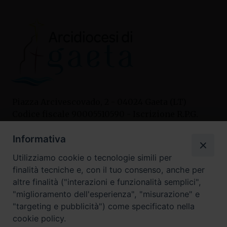
Piazza Arcivescovado, 2 - 04024 Gaeta (LT)
Codice fiscale 90005510590 - Iscrizione R.P.G.
04.12.1987 n. 88
Informativa
Utilizziamo cookie o tecnologie simili per
Contatti
finalità tecniche e, con il tuo consenso, anche per
Curia
altre finalità ("interazioni e funzionalità semplici",
Tel. 0771.740341
"miglioramento dell'esperienza", "misurazione" e
"targeting e pubblicità") come specificato nella
Palazzo De Vio
cookie policy.
Tel. 0771.464088