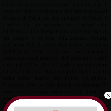
culto, fu abbandonata in una barchetta che le
onde del mare condussero dall’antico porto di
Cesarea di Palestina alla spiaggia di Scauri e
accolto da un gruppo di cristiani che
edificarono una chiesa in suo onore sui resti di
un tempio o di una villa romana. Infatti,
nell’anno 830 il
Codex Diplomaticus Cajetanus
dichiara la presenza di un
“locus albiniano”
confermato nell’anno 924 dal medesimo Codex
che nel 981 il Codex parla con maggiore
chiarezza di una
“ecclesia Sancta Albina …”
sita
nella zona destra del fiume Garigliano.
Nell’anno 1158 la Bolla papale di Adriano IV,
confermando la giurisdizione della diocesi di
×
Gaeta, cita l’esistenza nel territorio di una
“Ecclesiæ Sanctæ Albinæ”
, come anche la bolla