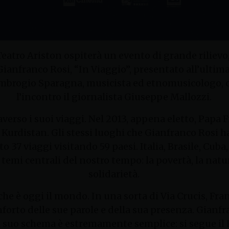
Teatro Ariston ospiterà un evento di grande rilievo,
 Gianfranco Rosi, “In Viaggio”, presentato all’ulti
Ambrogio Sparagna, musicista ed etnomusicologo, c
l’incontro il giornalista Giuseppe Mallozzi.
verso i suoi viaggi. Nel 2013, appena eletto, Pap
 Kurdistan. Gli stessi luoghi che Gianfranco Rosi h
37 viaggi visitando 59 paesi. Italia, Brasile, Cuba, 
ei temi centrali del nostro tempo: la povertà, la nat
solidarietà.
he è oggi il mondo. In una sorta di Via Crucis, Fr
conforto delle sue parole e della sua presenza. Gian
il suo schema è estremamente semplice: si segue il P