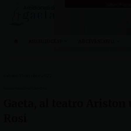
Skip
sabato 8 ago
to
content
ARCIDIOCESI
ARCIVESCOVO
sabato 15 ottobre 2022
NEWS DA PARROCCHIE E TERRITORIO
Gaeta, al teatro Ariston
Rosi