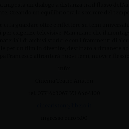
i imposta un dialogo a distanza tra il flusso dell’a
cente. Creando un equilibrio tra lo scorrere del tem
che ci fa guardare oltre e riflettere su temi universal
ti per esigenze televisive. Man mano che il montag
materiali di archivi storici e con i frammenti di alc
ale per un film in divenire, destinato a rimanere ap
pa Francesco affronterà nuovi temi, nuove riflessi
info:
Cinema Teatro Ariston
tel. 0771463067 351 6464100
cineariston@libero.it
ingresso euro 5.00