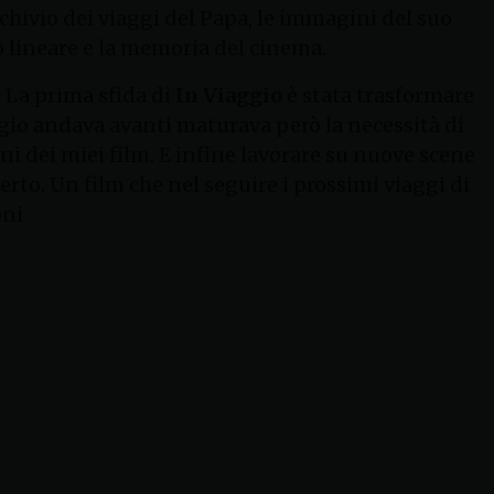
rchivio dei viaggi del Papa, le immagini del suo
po lineare e la memoria del cinema.
i. La prima sfida di
In Viaggio
è stata trasformare
gio andava avanti maturava però la necessità di
uni dei miei film. E infine lavorare su nuove scene
erto. Un film che nel seguire i prossimi viaggi di
oni