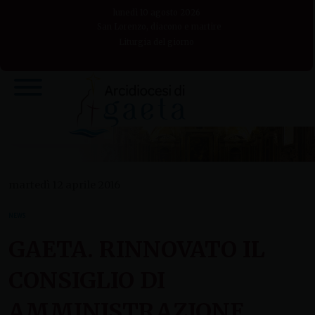
Skip
lunedì 10 agosto 2026
to
San Lorenzo, diacono e martire
Liturgia del giorno
content
martedì 12 aprile 2016
NEWS
GAETA. RINNOVATO IL
CONSIGLIO DI
AMMINISTRAZIONE