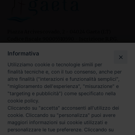
Piazza Arcivescovado, 2 - 04024 Gaeta (LT)
Codice fiscale 90005510590 - Iscrizione R.P.G.
04.12.1987 n. 88
Informativa
Utilizziamo cookie o tecnologie simili per
Contatti
finalità tecniche e, con il tuo consenso, anche per
Curia
altre finalità ("interazioni e funzionalità semplici",
Tel. 0771.740341
"miglioramento dell'esperienza", "misurazione" e
"targeting e pubblicità") come specificato nella
Palazzo De Vio
cookie policy.
Tel. 0771.464088
Cliccando su "accetta" acconsenti all'utilizzo dei
cookie. Cliccando su "personalizza" puoi avere
maggiori informazioni sui cookie utilizzati e
I nostri social
personalizzare le tue preferenze. Cliccando su