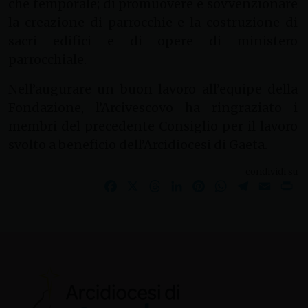
che temporale; di promuovere e sovvenzionare
la creazione di parrocchie e la costruzione di
sacri edifici e di opere di ministero
parrocchiale.
Nell’augurare un buon lavoro all’equipe della
Fondazione, l’Arcivescovo ha ringraziato i
membri del precedente Consiglio per il lavoro
svolto a beneficio dell’Arcidiocesi di Gaeta.
condividi su
Facebook
X
Threads
LinkedIn
Pinterest
WhatsApp
Telegram
Email
Pr