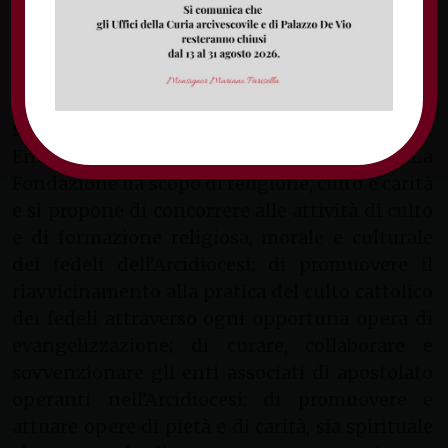
don Adriano Di Gesù, membro scelto
dall’Arcivescovo.
La Fondazione, istituita il 28 novembre 1976
dall’arcivescovo di Gaeta Luigi Maria Carli, ha
sede nel Palazzo arcivescovile di Gaeta (LT) ed è
Ente ecclesiastico civilmente riconosciuto. La
Fondazione ha scopo di religione, culto e carità
e si propone di concorrere alle attività di culto
e di formazione religiosa, morale e culturale
dei fedeli dell’Arcidiocesi; di promuovere il
riavvicinamento alla pratica del culto cattolico
dei fedeli attraverso ogni opportuna opera di
evangelizzazione; di curare, collaborare e
sovvenzionare gli enti associati di apostolato
operanti nell’Arcidiocesi; di promuovere e
attuare opere di pietà e di carità, sia spirituale