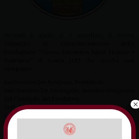
Venerdì 8 aprile si è insediato il nuovo
Consiglio di Amministrazione della
Fondazione “Opera diocesana Santi Erasmo e
Marciano” di Gaeta (LT) che risulta così
composto:
Arcivescovo pro tempore, Presidente
don Antonio De Arcangelis, membro designato
dal Consiglio dei Presbiteri
×
dott. Lucio Matarazzo, membro designato dal
Consiglio dei Presbiteri
dott.ssa Emanuela Marrocco, direttore
dell’Ufficio amministrativo diocesano