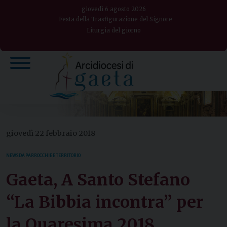
Skip
giovedì 6 agosto 2026
to
Festa della Trasfigurazione del Signore
Liturgia del giorno
content
giovedì 22 febbraio 2018
NEWS DA PARROCCHIE E TERRITORIO
Gaeta, A Santo Stefano
“La Bibbia incontra” per
la Quaresima 2018