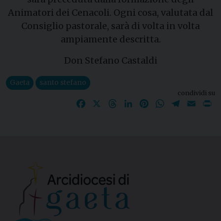
Animatori dei Cenacoli. Ogni cosa, valutata dal
Consiglio pastorale, sarà di volta in volta
ampiamente descritta.
Don Stefano Castaldi
Gaeta
santo stefano
condividi su
Facebook
X
Threads
LinkedIn
Pinterest
WhatsApp
Telegram
Email
P