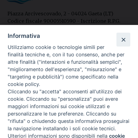
Piazza Arcivescovado, 2 - 04024 Gaeta (LT)
Codice fiscale 90005510590 - Iscrizione R.P.G.
04.12.1987 n. 88
Informativa
Utilizziamo cookie o tecnologie simili per
Contatti
finalità tecniche e, con il tuo consenso, anche per
Curia
altre finalità ("interazioni e funzionalità semplici",
Tel. 0771.740341
"miglioramento dell'esperienza", "misurazione" e
"targeting e pubblicità") come specificato nella
Palazzo De Vio
cookie policy.
Tel. 0771.464088
Cliccando su "accetta" acconsenti all'utilizzo dei
cookie. Cliccando su "personalizza" puoi avere
maggiori informazioni sui cookie utilizzati e
I nostri social
personalizzare le tue preferenze. Cliccando su
"rifiuta" o chiudendo questa informativa proseguirai
la navigazione installando i soli cookie tecnici.
Privacy policy
---- Arcidiocesi di Gaeta © 2024
Ulteriori informazioni sono disponibili nella
cookie
Preferenze Cookie