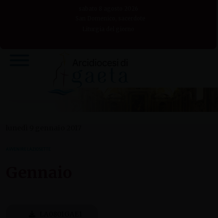
Skip
sabato 8 agosto 2026
to
San Domenico, sacerdote
Liturgia del giorno
content
lunedì 9 gennaio 2017
AVVENIRE LAZIO SETTE
Gennaio
LA0801GAE1