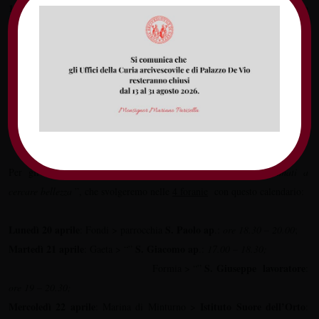
15.00: Arrivi e iscrizioni
Tornei a squadre, con la partecipazione delle
Suore e Seminaristi.
17.30: Testimonianze e Karaoke vocazionali…
Laboratori di
condivisione sulla bellezza
19.00: Meditazione e Liturgia conclusiva con l’Arcivescovo
* Sono invitati i ragazzi di Cresima, i Ministranti, i gruppi di
adolescenti/giovani.
operatori pastorali
Per gli
proponiamo il laboratorio “
Chiamati a
cercare bellezza
”, che svolgeremo nelle
4 foranie
con questo calendario:
Lunedì 20 aprile
S. Paolo ap
: Fondi > parrocchia
.:
ore
18.30 – 20.00
;
Martedì 21 aprile
S. Giacomo ap
: Gaeta > “”
.:
17.00 – 18.30;
S. Giuseppe lavoratore
Formia > “”
:
ore 19 – 20.30;
Mercoledì 22 aprile
Istituto Suore dell’Orto
: Marina di Minturno >
: