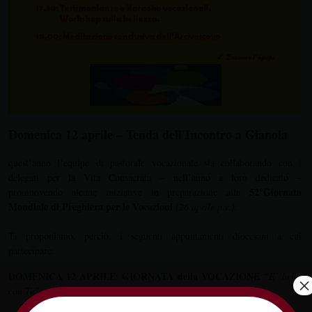
Domenica 12 aprile – Tenda dell'Incontro a Gianola
quest’anno l’equipe di pastorale vocazionale sta collaborando con i
delegati per la Vita Consacrata – nell’anno a loro dedicato –
52°Giornata
promuovendo alcune iniziative in preparazione alla
Mondiale di Preghiera per le Vocazioni
(26 aprile p.v.).
Ti proponiamo, perciò, i seguenti appuntamenti diocesani a cui
partecipare:
DOMENICA 12 APRILE
GIORNATA della VOCAZIONE
:
“E’ bello
×
con Te”
c/o Tenda dell’Incontro – Gianola