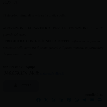
16.30 – 18;
Ti ricordo, infine, di ravvivare la pratica della:
ADORAZIONE EUCARISTICA PER LE VOCAZIONI
: 1° o
2°
giovedì del mese
.
PREGHIERA CON GESÙ NELLA NOTTE:
offerta della preghiera
personale nella notte tra il primo giovedì e il primo venerdì, in particolare
da proporre ai malati.
don Erasmo e l’
équipe
348.8591154 Mail:
matarera@alice.it
Lettera
condividi su
Facebook
X
Threads
LinkedIn
Pinterest
WhatsApp
Telegram
Email
Pr