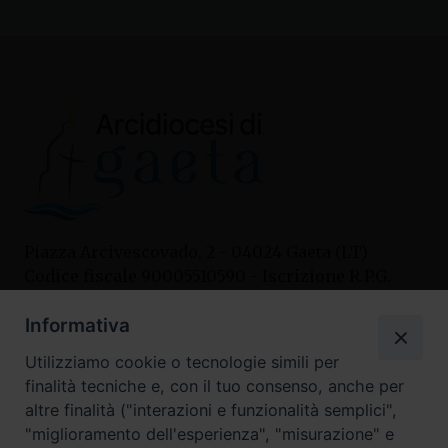
Piazza Arcivescovado, 2 - 04024 Gaeta (LT)
Codice fiscale 90005510590 - Iscrizione R.P.G.
04.12.1987 n. 88
Informativa
Utilizziamo cookie o tecnologie simili per
Contatti
finalità tecniche e, con il tuo consenso, anche per
Curia
altre finalità ("interazioni e funzionalità semplici",
Tel. 0771.740341
"miglioramento dell'esperienza", "misurazione" e