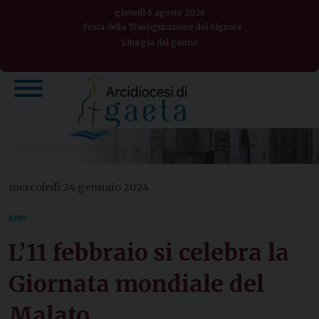
Skip
giovedì 6 agosto 2026
to
Festa della Trasfigurazione del Signore
Liturgia del giorno
content
mercoledì 24 gennaio 2024
NEWS
L’11 febbraio si celebra la
Giornata mondiale del
Malato