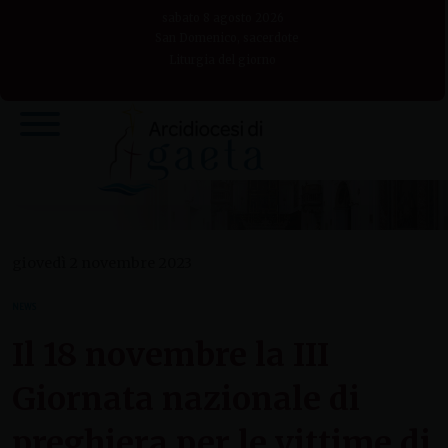
Skip
sabato 8 agosto 2026
to
San Domenico, sacerdote
Liturgia del giorno
content
giovedì 2 novembre 2023
NEWS
Il 18 novembre la III
Giornata nazionale di
preghiera per le vittime di