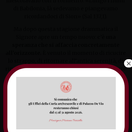
mescolavano con il tormento: «Lungo i fiumi
di Babilonia, là sedevamo e piangevamo
ricordandoci di Sion» (Sal 137,1).
Ma dopo questa stagione drammatica il
Signore apre un tempo nuovo:
c’è una
speranza che si affaccia concretamente
all’orizzonte.
È venuto il momento di ricucire
lo strappo, di ritornare all’antica serenità, di
×
riprendere il cammino che si era bruscamente
interrotto. Il profeta si fa quindi latore di uno
straordinario quanto inatteso messaggio di
speranza: il Signore è pronto a guarire ogni
ferita, anche la più profonda. E a ridare bellezza
alla vita.