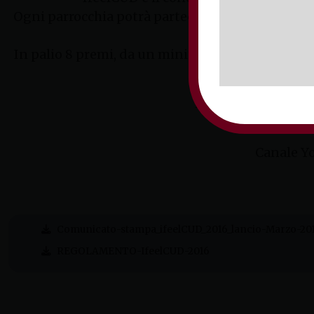
Ogni parrocchia potrà parteciparvi iscrivendosi 
un eve
In palio 8 premi, da un minimo di 1.000 euro fin
un vid
Regolamento e iscri
Canale Y
Comunicato-stampa_ifeelCUD_2016_lancio-Marzo-20
REGOLAMENTO-IfeelCUD-2016