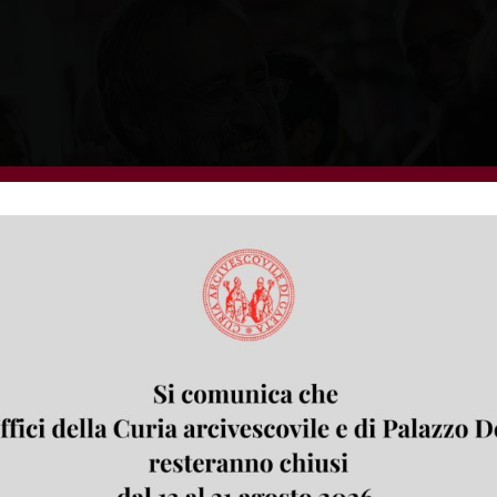
 Servizio Promozione C.E.I., rivolto alle parrocchie