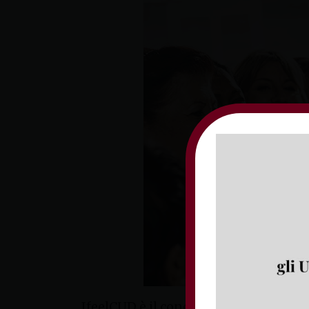
IfeelCUD è il concorso organizzato dal