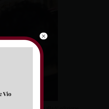
×
 e giunto quest’anno alla 6° edizione.