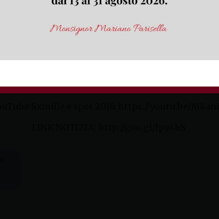
su www.ifeelcud.it, ideando un progetto di utilità
nto locale per promuovere l’8xmille alla Chiesa cat
o a un massimo di 15.000 euro, ai quali si aggiung
eo, il Premio della Giuria per il miglior video (1.000
zione online sul sito www.ifeelcud.it dal 1° marzo
Proclamazione dei vincitori online il 30 giugno.
ouTube 8xmille e spot 2016: https://youtu.be/M8
LINK NOTIZIA: http://goo.gl/fpy4hS
16