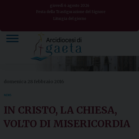
Skip
giovedì 6 agosto 2026
to
Festa della Trasfigurazione del Signore
Liturgia del giorno
content
domenica 28 febbraio 2016
NEWS
IN CRISTO, LA CHIESA,
VOLTO DI MISERICORDIA