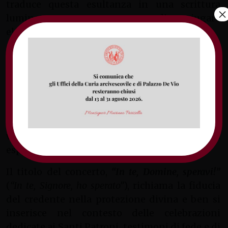
traduce questa esultanza in una scrittura
×
luminosa e maestosa, capace di coniugare
eleganza classica e fervore spirituale.
Il concerto – che viene eseguito nel giorno di
Pentecoste – si concluderà con il
Veni, Creator
Spiritus
di
Niccolò Jommelli
, compositore tra i
maggiori esponenti della scuola napoletana
del Settecento. L’antico inno allo Spirito Santo,
invocato come guida, consolatore e datore di
vita, viene rivestito da Jommelli di intensa
espressività e raffinata sensibilità melodica.
Il titolo del concerto,
“In te, Domine, speravi!”
(
“In te, Signore, ho sperato”
), richiama la fiducia
del credente nella protezione divina e ben si
inserisce nel contesto delle celebrazioni
dedicate ai Santi Patroni, testimoni di fede e di