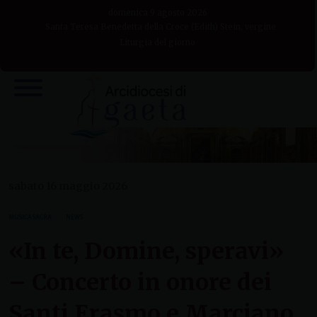
Skip
domenica 9 agosto 2026
to
Santa Teresa Benedetta della Croce (Edith) Stein, vergine
Liturgia del giorno
content
sabato 16 maggio 2026
MUSICA SACRA
NEWS
«In te, Domine, speravi»
– Concerto in onore dei
Santi Erasmo e Marciano,