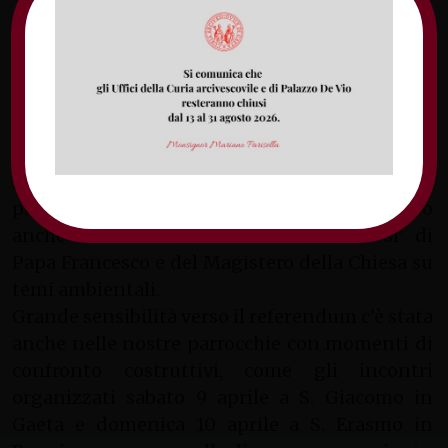
nostra Arcidiocesi a recarsi alle urne per
esprimere la loro opinione su temi così delicati,
che coinvolgono la tutela del nostro mare e
l’uso di fonti di energia non rinnovabili”.
Mons. Nunzio Galantino, Segretario Generale
della CEI, ha affermato che: «Non c’è un sì o un
no da parte dei vescovi al referendum», ma
piuttosto deve esserci un sereno dibattito
anche alla luce dell’enciclica
Laudato si’ di
Papa Francesco e del Magistero della Chiesa su
temi ambientali.
Grande sensibilità verso il referendum c’è stata
anche nelle nostre parrocchie con momenti di
confronto costruttivi, come gli incontri
organizzati sabato 9 aprile a S. Giacomo in
Gaeta e domenica 10 aprile a S. Erasmo in