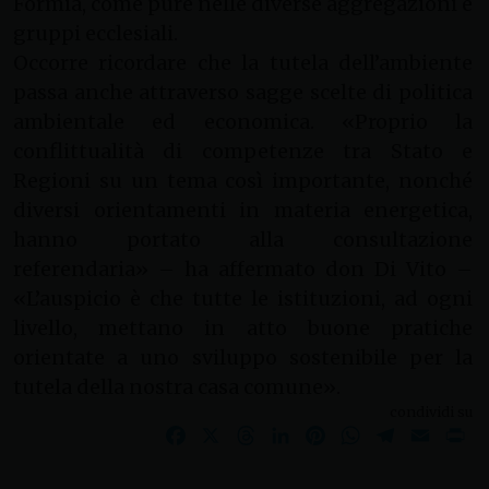
Formia, come pure nelle diverse aggregazioni e
gruppi ecclesiali.
Occorre ricordare che la tutela dell’ambiente
passa anche attraverso sagge scelte di politica
ambientale ed economica. «Proprio la
conflittualità di competenze tra Stato e
Regioni su un tema così importante, nonché
diversi orientamenti in materia energetica,
hanno portato alla consultazione
referendaria» – ha affermato don Di Vito –
«L’auspicio è che tutte le istituzioni, ad ogni
livello, mettano in atto buone pratiche
orientate a uno sviluppo sostenibile per la
tutela della nostra casa comune».
condividi su
Facebook
X
Threads
LinkedIn
Pinterest
WhatsApp
Telegram
Email
Pr