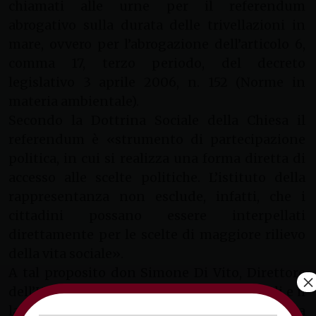
chiamati alle urne per il referendum
abrogativo sulla durata delle trivellazioni in
mare, ovvero per l’abrogazione dell’articolo 6,
comma 17, terzo periodo, del decreto
legislativo 3 aprile 2006, n. 152 (Norme in
materia ambientale).
Secondo la Dottrina Sociale della Chiesa il
referendum è «strumento di partecipazione
politica, in cui si realizza una forma diretta di
accesso alle scelte politiche. L’istituto della
rappresentanza non esclude, infatti, che i
cittadini possano essere interpellati
direttamente per le scelte di maggiore rilievo
della vita sociale».
A tal proposito don Simone Di Vito, Direttore
×
dell’Ufficio diocesano per i problemi sociali e il
lavoro, ha affermato: “Invito i cittadini della