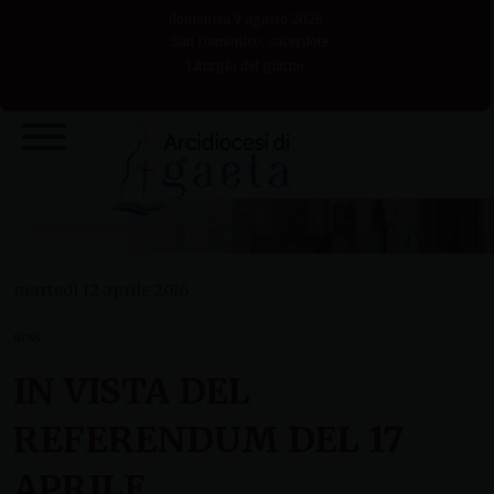
Skip
domenica 9 agosto 2026
to
San Domenico, sacerdote
Liturgia del giorno
content
martedì 12 aprile 2016
NEWS
IN VISTA DEL
REFERENDUM DEL 17
APRILE