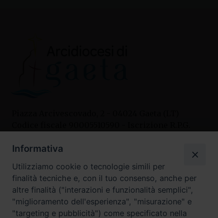
Piazza Arcivescovado, 2 - 04024 Gaeta (LT)
Codice fiscale 90005510590 - Iscrizione R.P.G.
04.12.1987 n. 88
Informativa
Utilizziamo cookie o tecnologie simili per
Contatti
finalità tecniche e, con il tuo consenso, anche per
Curia
altre finalità ("interazioni e funzionalità semplici",
Tel. 0771.740341
"miglioramento dell'esperienza", "misurazione" e
"targeting e pubblicità") come specificato nella