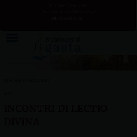
Skip
lunedì 10 agosto 2026
to
San Lorenzo, diacono e martire
Liturgia del giorno
content
giovedì 9 marzo 2017
NEWS
INCONTRI DI LECTIO
DIVINA