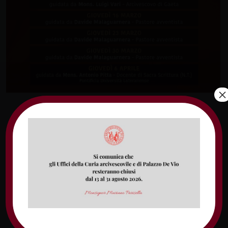
×
L’Ufficio diocesano per l’ecumenismo e il
dialogo interreligioso e il Santuario diocesano
di San Nilo abate di Gaeta organizzano cinque
incontri di Lectio Divina.
Il programma prevede alle 18.30 accoglienza
della Parola di Dio e canto del Prologo di
Giovanni, a seguire Lectio Divina, meditazione
e condivisione.