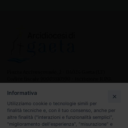
Piazza Arcivescovado, 2 - 04024 Gaeta (LT)
Codice fiscale 90005510590 - Iscrizione R.P.G.
04.12.1987 n. 88
Informativa
Utilizziamo cookie o tecnologie simili per
Contatti
finalità tecniche e, con il tuo consenso, anche per
Curia
altre finalità ("interazioni e funzionalità semplici",
Tel. 0771.740341
"miglioramento dell'esperienza", "misurazione" e