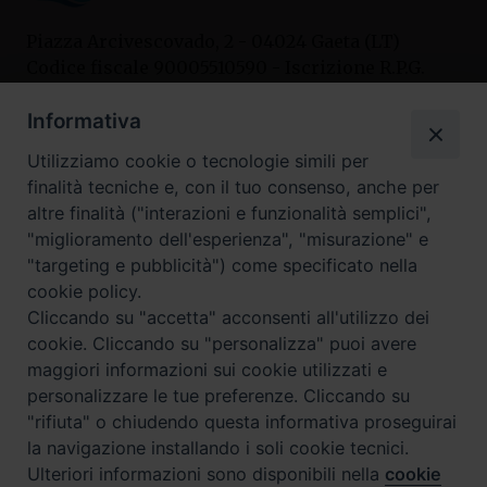
Piazza Arcivescovado, 2 - 04024 Gaeta (LT)
Codice fiscale 90005510590 - Iscrizione R.P.G.
04.12.1987 n. 88
Informativa
Utilizziamo cookie o tecnologie simili per
Contatti
finalità tecniche e, con il tuo consenso, anche per
Curia
altre finalità ("interazioni e funzionalità semplici",
Tel. 0771.740341
"miglioramento dell'esperienza", "misurazione" e
"targeting e pubblicità") come specificato nella
Palazzo De Vio
cookie policy.
Tel. 0771.464088
Cliccando su "accetta" acconsenti all'utilizzo dei
cookie. Cliccando su "personalizza" puoi avere
maggiori informazioni sui cookie utilizzati e
I nostri social
personalizzare le tue preferenze. Cliccando su
"rifiuta" o chiudendo questa informativa proseguirai
la navigazione installando i soli cookie tecnici.
Privacy policy
---- Arcidiocesi di Gaeta © 2024
Ulteriori informazioni sono disponibili nella
cookie
Preferenze Cookie