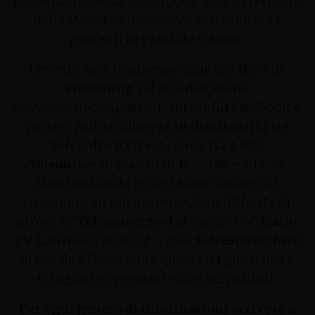
renderanno omaggio a mons. Vari. Al termine
della Messa, l’Arcivescovo Vari saluterà i
presenti in Piazzale Caboto.
L’evento sarà trasmesso dalle ore 18:30 in
streaming
sul sito diocesano
www.arcidiocesigaeta.it, sui profili Facebook e
Twitter dell’Arcidiocesi;
in diretta su ITV e
Telegolfo RTG
sui canali 112 e 810;
Teleuniverso
sui canali 16 – 198 – 612, in
Abruzzo canale 89, in Molise canale 617,
streaming su teleuniverso.it; in differita di
un’ora su
Teleuniverso+1
al canale 661;
Lazio
TV Latina
ai canali 12 – 650;
Telemontegiove
al canale 671. Saranno quasi 40 i giornalisti,
fotografi e operatori video accreditati.
Per ogni genere di informazioni scrivere a