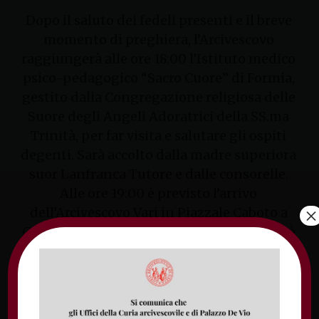
Dopo il saluto dei fedeli presenti e il breve
momento di preghiera, l’Arcivescovo
raggiungerà alle ore 18:00 l’Istituto medico
psico-pedagogico “Sacro Cuore” di Formia,
gestito dalla Congregazione religiosa delle
Suore degli Angeli Adoratrici della SS.ma
Trinità, per far visita e salutare gli ospiti
degenti. Sarà accolto dalla madre superiora
suor Lanfranca Tutore e dalle consorelle.
Alle ore 19:00 è previsto l’arrivo
×
dell’Arcivescovo Vari in Piazzale Caboto a
Gaeta. Sarà accolto e salutato dalle autorità
pubbliche, civili e militari. Al termine della
cerimonia di accoglienza, l’Arcivescovo si
recherà nella Basilica Cattedrale per la presa di
possesso canonico della Cattedra.