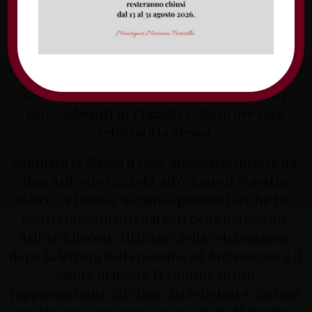
La presa di possesso canonico inizierà con la
lettura della Lettera apostolica di nomina ad
Arcivescovo. Mons. Vari prenderà possesso
della Cattedra, segno del governo episcopale
nella Chiesa di Gaeta, per poi avviarsi con i
concelebranti in Piazzale Caboto ove sarà
celebrata la Messa.
Animerà la Messa il Coro diocesano diretto da
don Antonio Centola, all’organo il Maestro
Marco Di Lenola. Saranno presenti anche 160
coristi provenienti dai cori delle parrocchie
dell’Arcidiocesi. All’inizio della celebrazione,
dopo la lettura della nomina ad Arcivescovo e il
saluto di mons. D’Onorio, alcuni
rappresentanti del clero, dei religiosi e dei laici