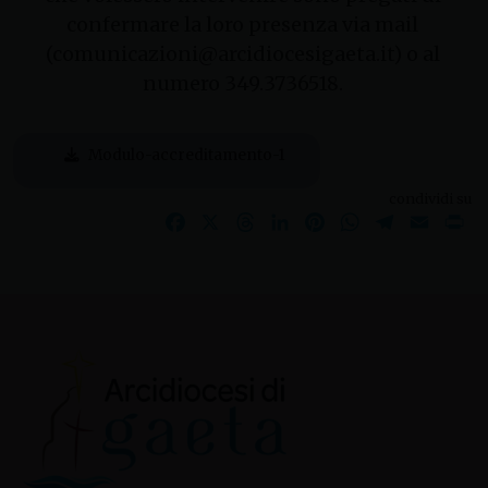
confermare la loro presenza via mail
(comunicazioni@arcidiocesigaeta.it) o al
numero 349.3736518.
Modulo-accreditamento-1
condividi su
Facebook
X
Threads
LinkedIn
Pinterest
WhatsApp
Telegram
Email
Pr