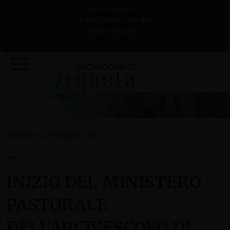
Skip
sabato 8 agosto 2026
to
San Domenico, sacerdote
Liturgia del giorno
content
domenica 26 giugno 2016
NEWS
INIZIO DEL MINISTERO
PASTORALE
DELL’ARCIVESCOVO DI