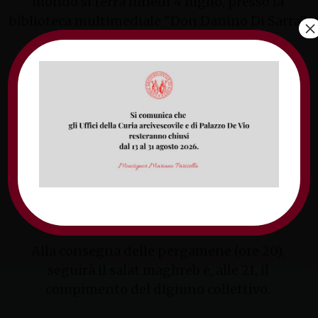
mondo si terrà lunedì 4 luglio, presso la
biblioteca multimediale “Don Danino Di Sarra”
×
di Fondi.
Dopo l’accoglienza prevista alle 18.30 e i saluti
dell’amministrazione locale, interverranno il
dott. Yusef D’Amico, presidente del Cail; la
dott.ssa Giuseppina Brogna, responsabile
nazionale Focolarini al dialogo con l’Islam;
Francesco Ibrahim Tieri, coordinatore Cail, e
Sheikh Ibrahim Ali Hamed Elkhazragy, imam
inviato dall’Al-Azhar Al-Sharif.
Alla consegna delle pergamene (ore 20),
seguirà il salat maghreb e, alle 21, il
compimento del digiuno collettivo.