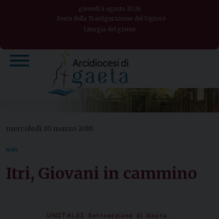
Skip
giovedì 6 agosto 2026
to
Festa della Trasfigurazione del Signore
Liturgia del giorno
content
mercoledì 30 marzo 2016
NEWS
Itri, Giovani in cammino