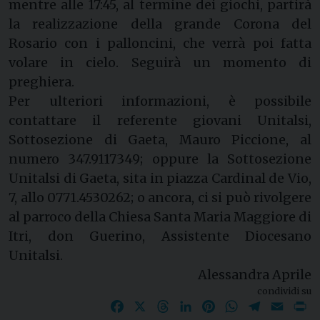
mentre alle 17:45, al termine dei giochi, partirà
la realizzazione della grande Corona del
Rosario con i palloncini, che verrà poi fatta
volare in cielo. Seguirà un momento di
preghiera.
Per ulteriori informazioni, è possibile
contattare il referente giovani Unitalsi,
Sottosezione di Gaeta, Mauro Piccione, al
numero 347.9117349; oppure la Sottosezione
Unitalsi di Gaeta, sita in piazza Cardinal de Vio,
7, allo 0771.4530262; o ancora, ci si può rivolgere
al parroco della Chiesa Santa Maria Maggiore di
Itri, don Guerino, Assistente Diocesano
Unitalsi.
Alessandra Aprile
condividi su
Facebook
X
Threads
LinkedIn
Pinterest
WhatsApp
Telegram
Email
P