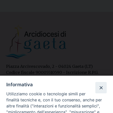
Piazza Arcivescovado, 2 - 04024 Gaeta (LT)
Codice fiscale 90005510590 - Iscrizione R.P.G.
04.12.1987 n. 88
Informativa
Utilizziamo cookie o tecnologie simili per
Contatti
finalità tecniche e, con il tuo consenso, anche per
Curia
altre finalità ("interazioni e funzionalità semplici",
Tel. 0771.740341
"miglioramento dell'esperienza", "misurazione" e