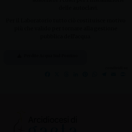
delle autoclavi.
Per il Laboratorio tutto ciò costituisce motivo
più che valido per tornare alla gestione
pubblica dell’acqua.
Perdite Acqua Sud Pontino
condividi su
Facebook
X
Threads
LinkedIn
Pinterest
WhatsApp
Telegram
Email
Pr