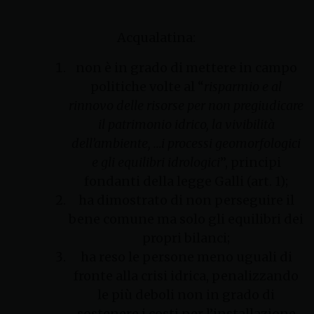
Acqualatina:
non è in grado di mettere in campo
politiche volte al “
risparmio e al
rinnovo delle risorse per non pregiudicare
il patrimonio idrico, la vivibilità
dell’ambiente, …i processi geomorfologici
e gli equilibri idrologici
”, principi
fondanti della legge Galli (art. 1);
ha dimostrato di non perseguire il
bene comune ma solo gli equilibri dei
propri bilanci;
ha reso le persone meno uguali di
fronte alla crisi idrica, penalizzando
le più deboli non in grado di
sostenere i costi per l’installazione