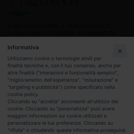
Piazza Arcivescovado, 2 - 04024 Gaeta (LT)
Codice fiscale 90005510590 - Iscrizione R.P.G.
04.12.1987 n. 88
Informativa
Utilizziamo cookie o tecnologie simili per
Contatti
finalità tecniche e, con il tuo consenso, anche per
Curia
altre finalità ("interazioni e funzionalità semplici",
Tel. 0771.740341
"miglioramento dell'esperienza", "misurazione" e
"targeting e pubblicità") come specificato nella
Palazzo De Vio
cookie policy.
Tel. 0771.464088
Cliccando su "accetta" acconsenti all'utilizzo dei
cookie. Cliccando su "personalizza" puoi avere
maggiori informazioni sui cookie utilizzati e
I nostri social
personalizzare le tue preferenze. Cliccando su
"rifiuta" o chiudendo questa informativa proseguirai