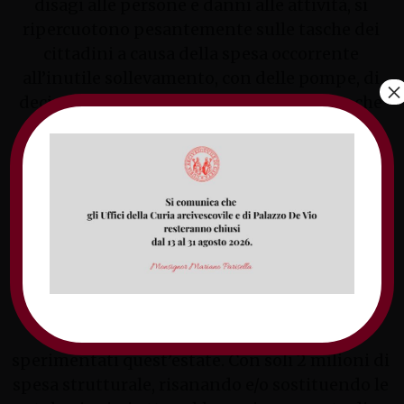
disagi alle persone e danni alle attività, si
ripercuotono pesantemente sulle tasche dei
cittadini a causa della spesa occorrente
all’inutile sollevamento, con delle pompe, di
×
decine di milioni di metri di cubi d’acqua, che
poi vanno persi nel sottosuolo.
Il relatore ha sottolineato come sia stato
giusto stralciare i dissalatori dai piani di
Acqualatina. Essi sarebbero costati 2 milioni di
spesa non strutturale per soli 120 giorni di
funzionamento e si sarebbero aggiunti al
costo di circa 2,5 milioni già spesi per gli
interventi tampone (autobotti, navi, pozzo
Acerbara, potabilizzatore Panapesca)
sperimentati quest’estate. Con soli 2 milioni di
spesa strutturale, risanando e/o sostituendo le