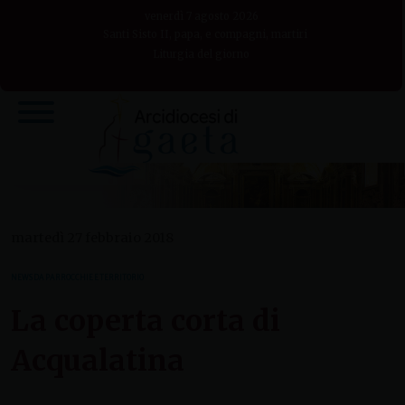
Skip
venerdì 7 agosto 2026
to
Santi Sisto II, papa, e compagni, martiri
Liturgia del giorno
content
martedì 27 febbraio 2018
NEWS DA PARROCCHIE E TERRITORIO
La coperta corta di
Acqualatina