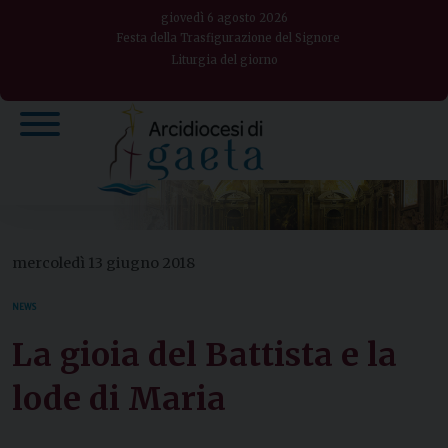
Skip
giovedì 6 agosto 2026
to
Festa della Trasfigurazione del Signore
Liturgia del giorno
content
mercoledì 13 giugno 2018
NEWS
La gioia del Battista e la
lode di Maria