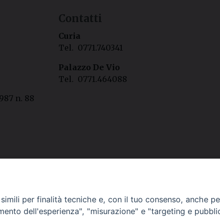
Contatti
Curia
Tel. 0771.740341
Palazzo De Vio
Tel. 0771.464088
987 n. 88
imili per finalità tecniche e, con il tuo consenso, anche per 
amento dell'esperienza", "misurazione" e "targeting e pubbli