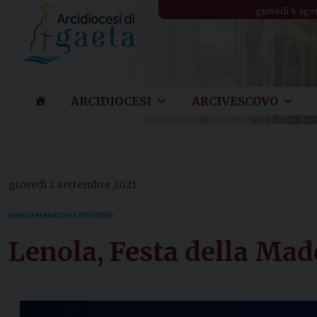
Skip
giovedì 6 ago
to
content
ARCIDIOCESI
ARCIVESCOVO
giovedì 2 settembre 2021
NEWS DA PARROCCHIE E TERRITORIO
Lenola, Festa della Mad