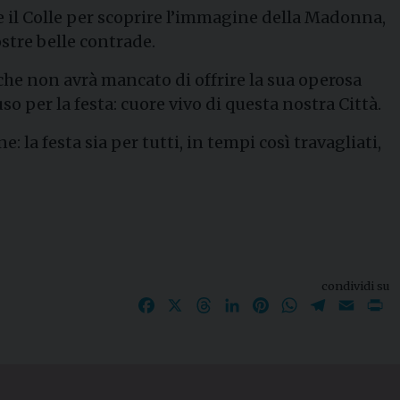
re il Colle per scoprire l’immagine della Madonna,
stre belle contrade.
 che non avrà mancato di offrire la sua operosa
o per la festa: cuore vivo di questa nostra Città.
 la festa sia per tutti, in tempi così travagliati,
condividi su
Facebook
X
Threads
LinkedIn
Pinterest
WhatsApp
Telegram
Email
P