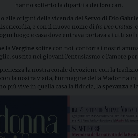
hanno sofferto la dipartita dei loro cari.
o alle origini della vicenda del
Servo di Dio Gabri
isericordia, e con il nuovo nome di
fra Deo Gratias
, 
 ogni luogo e casa dove entrava portava a tutti solli
he la
Vergine
soffre con noi, conforta i nostri ammal
lie, suscita nei giovani l’entusiasmo e l’amore per
nezza la nostra corale devozione con la tradizion
i, con la nostra visita, l’immagine della Madonna in 
no più vive in quella casa la fiducia, la
speranza
e l