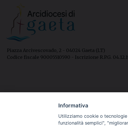
Piazza Arcivescovado, 2 - 04024 Gaeta (LT)
Codice fiscale 90005510590 - Iscrizione R.P.G. 04.12.1
Informativa
Utilizziamo cookie o tecnologie s
funzionalità semplici", "miglior