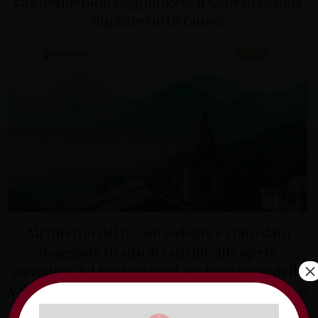
che desiderano raggiungere il Colle di Lenola
durante tutto l’anno.
All’interno del nuovo website è stato dato
maggiore risalto ai carismi, alle opere
×
caritative del Santuario ed anche al tema della
valorizzazione del patrimonio storico-artistico
che arricchisce la grande ppera spirituale