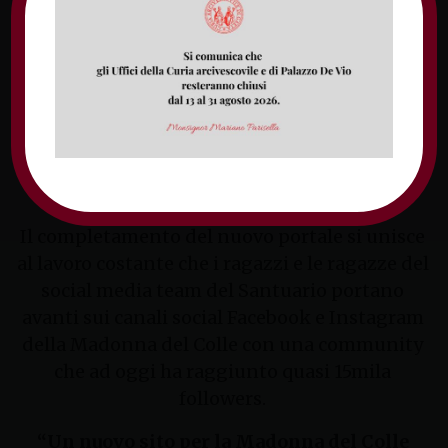
iniziata nel 1602 con la conversione del Servo
di Dio Gabriele Mattei.
Il sito sarà, inoltre, un sicuro veicolo per
accrescere l’amicizia e l’unità della grande
famiglia della Madonna del Colle formata da
tutti i suoi figli, amici e devoti sparsi in Italia e
nel mondo.
Il completamento del nuovo portale si unisce
al lavoro costante che i ragazzi e le ragazze del
social media team del Santuario portano
avanti sui canali social Facebook e Instagram
della Madonna del Colle con una community
che ad oggi ha raggiunto quasi 15mila
followers.
“Un nuovo sito per la Madonna del Colle