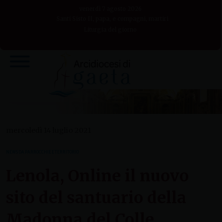
Skip
venerdì 7 agosto 2026
to
Santi Sisto II, papa, e compagni, martiri
Liturgia del giorno
content
mercoledì 14 luglio 2021
NEWS DA PARROCCHIE E TERRITORIO
Lenola, Online il nuovo
sito del santuario della
Madonna del Colle