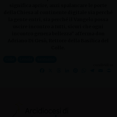
significa aprire, anzi spalancare le porte
della Chiesa al continente digitale sia perché
la gente entri, sia perché il Vangelo possa
uscire incontro a tutti, sicuri che ogni
incontro genera bellezza” afferma
don
Adriano Di Gesù, Rettore della Basilica del
Colle.
Colle
Lenola
santuario
condividi su
Facebook
X
Threads
LinkedIn
Pinterest
WhatsApp
Telegram
Email
Pr