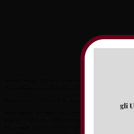
Sabato 30 maggio 2015 nella Chiesa della SS.ma Annunziata in Marano
di un cambiamento significativo dopo la presenza ultradecennale de
Presentiamo i profili biografici dei due sacerdoti.
Mons. Antonio De Meo
è nato a Maranola il 28 luglio 1935. Prim
Arcivescovile di Gaeta. Ordinato sacerdote il 3 luglio 1960 dall’ar
dopo la morte improvvisa di don Benedetto. Dall’ottobre 1990 al 15
giugno 2005 è stato Parroco del Cuore Eucaristico di Gesù in Penit