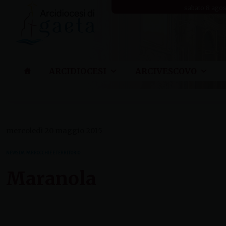
Skip
sabato 8 ago
to
content
ARCIDIOCESI
ARCIVESCOVO
mercoledì 20 maggio 2015
NEWS DA PARROCCHIE E TERRITORIO
Maranola