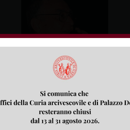
la di Formia alle 19.00 l’arcivescovo Fabio Bernardo presiederà la Me
ll’attuale Parroco Mons. Antonio De Meo.
a di entrare in seminario lo ricordano come capo dei chierichetti e
civescovo Casaroli, nei primi anni di sacerdozio fu Parroco di S. Cate
 giugno 2008 è stato Vicario Generale dell’Arcidiocesi di Gaeta sott
ro (Formia). Il 12 marzo 2007 è stato nominato da papa Benedetto XVI