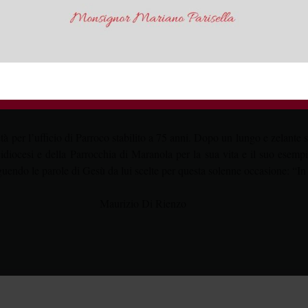
 Rettore del Santuario di S. Michele Arcangelo.
 in seminario è cresciuto nella parrocchia di san Paolo a Gaeta e all’O
tudiato fino al maggio 2013. Nel corso della formazione ha svolto il 
o sacerdote il 5 ottobre 2013 dall’arcivescovo Fabio Bernardo, è stato
l Settore Giovani dell’Azione Cattolica e studente della Facoltà di S
tà per l’ufficio di Parroco stabilito a 75 anni. Dopo un lungo e zelante
idiocesi e della Parrocchia di Maranola per la sua vita e il suo esemp
uendo le parole di Gesù da lui scelte per questa solenne occasione: “I
 Rienzo