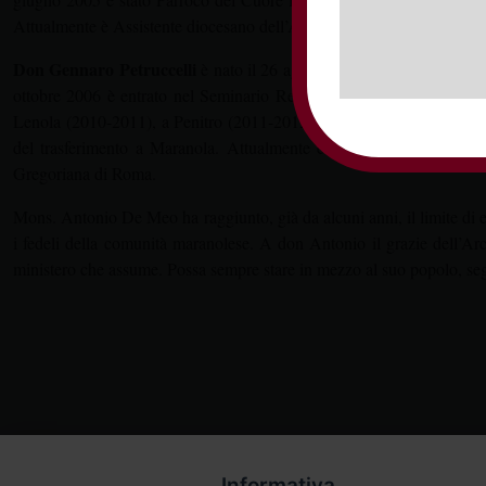
Attualmente è Assistente diocesano dell’Apostolato della Preghiera e
Don Gennaro Petruccelli
è nato il 26 agosto 1987. Prima di entrare
ottobre 2006 è entrato nel Seminario Regionale di Anagni dove ha s
Lenola (2010-2011), a Penitro (2011-2012), Itri (2012-2014). Ordinat
del trasferimento a Maranola. Attualmente è Assistente diocesano de
Gregoriana di Roma.
Mons. Antonio De Meo ha raggiunto, già da alcuni anni, il limite di e
i fedeli della comunità maranolese. A don Antonio il grazie dell’Arc
ministero che assume. Possa sempre stare in mezzo al suo popolo, seg
Maurizio Di
Informativa