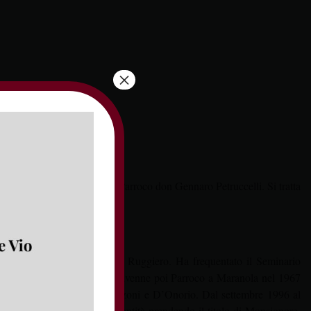
×
ssa di ingresso del nuovo Parroco don Gennaro Petruccelli. Si tratta
 al seguito di don Benedetto Ruggiero. Ha frequentato il Seminario
rina V.M. in Castellonorato. Divenne poi Parroco a Maranola nel 1967
o gli episcopati Farano, Mazzoni e D’Onorio. Dal settembre 1996 al
 Prelato d’Onore di Sua Santità prendendo il titolo di Monsignore.