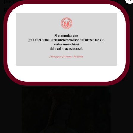
pace e di proporre appuntamenti “corali” di
preghiera, così come avvenuto nel giorno della
festa di Maria Santissima di Porto Salvo. La
processione in suo onore è stata anche
accompagnata da una manifestazione
silenziosa, che ha “colpito” positivamente
l’Arcivescovo, in cui gruppi di cittadini hanno
sventolato bandiere palestinesi in segno di
solidarietà.
Pamela Di Mambro