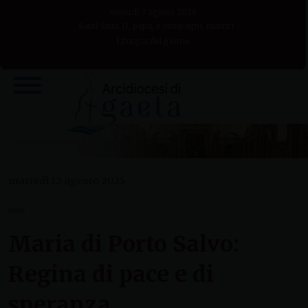
Skip
venerdì 7 agosto 2026
to
Santi Sisto II, papa, e compagni, martiri
Liturgia del giorno
content
martedì 12 agosto 2025
NEWS
Maria di Porto Salvo:
Regina di pace e di
speranza