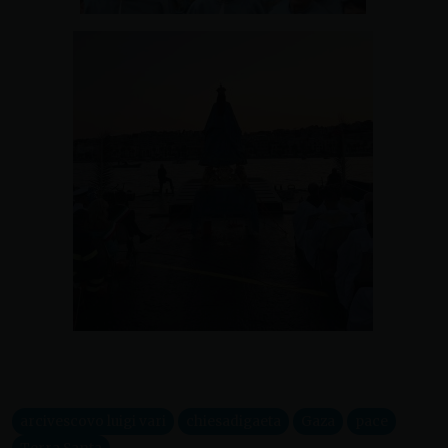
arcivescovo luigi vari
chiesadigaeta
Gaza
pace