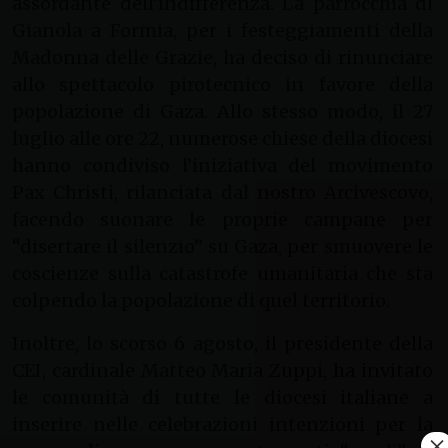
assordante dell’indifferenza. La parrocchia di
Gianola a Formia, per i festeggiamenti della
Madonna delle Grazie, ha deciso di rinunciare
allo spettacolo pirotecnico in favore della
popolazione di Gaza. Allo stesso modo, il 27
luglio alle ore 22, numerose chiese della diocesi
hanno condiviso l’iniziativa del movimento
Pax Christi, rilanciata dal nostro Arcivescovo,
facendo suonare le proprie campane per
“disertare il silenzio” su Gaza, per smuovere le
coscienze sulla catastrofe umanitaria che sta
colpendo la popolazione di quel territorio.
Inoltre, lo scorso 6 agosto, il presidente della
CEI, cardinale Matteo Maria Zuppi, ha invitato
le comunità di tutte le diocesi italiane a
inserire nelle celebrazioni intenzioni per la
×