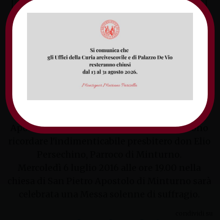
Nel primo anniversario del ritorno alla Casa del
Padre, don Enzo Saraniero, il diacono Vincenzo
Testa, la comunità parrocchiale di San Pietro
Apostolo in Minturno e i familiari intendono
ricordare l'indimenticabile presbitero don Elio
Persechino, Parroco di Minturno.
Mercoledì 6 luglio 2016 alle ore 19.00 nella
chiesa di San Pietro Apostolo di Minturno sarà
celebrata una Messa solenne di suffragio.
condividi su