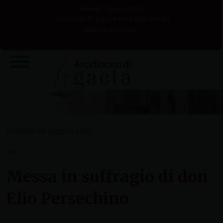
Skip
venerdì 7 agosto 2026
to
Santi Sisto II, papa, e compagni, martiri
Liturgia del giorno
content
martedì 28 giugno 2016
NEWS
Messa in suffragio di don
Elio Persechino