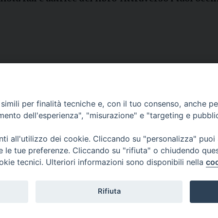
Contatti
imili per finalità tecniche e, con il tuo consenso, anche per 
amento dell'esperienza", "misurazione" e "targeting e pubbli
Curia
Tel. 0771.740341
i all'utilizzo dei cookie. Cliccando su "personalizza" puoi
re le tue preferenze. Cliccando su "rifiuta" o chiudendo que
Palazzo De Vio
okie tecnici. Ulteriori informazioni sono disponibili nella
coo
Tel. 0771.464088
987 n. 88
Rifiuta
Privacy policy
---- Arcidiocesi di Gaeta © 2024