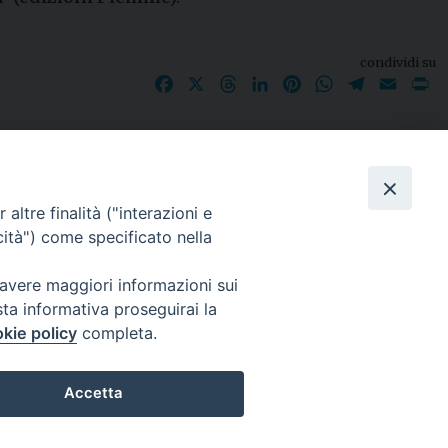
condividi su
Facebook
X
Threads
LinkedIn
Pinterest
WhatsApp
Telegram
Email
P
I nostri social
altre finalità ("interazioni e
cità") come specificato nella
 avere maggiori informazioni sui
sta informativa proseguirai la
kie policy
completa.
Accetta
Preferenze Cookie