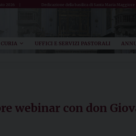
sto 2026
Dedicazione della basilica di Santa Maria Maggiore
CURIA
UFFICI E SERVIZI PASTORALI
ANNU
bre webinar con don Giov