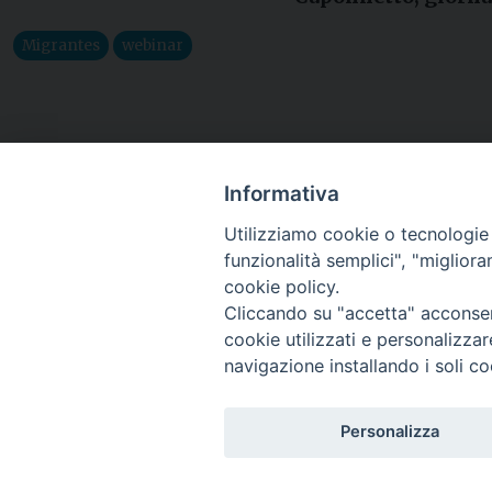
Migrantes
webinar
Informativa
Utilizziamo cookie o tecnologie s
funzionalità semplici", "miglior
cookie policy.
Cliccando su "accetta" acconsent
cookie utilizzati e personalizza
navigazione installando i soli co
Piazza Arcivescovado, 2 - 04024 Gaeta (LT)
Codice fiscale 90005510590 - Iscrizione R.P.G. 04.12.1
Personalizza