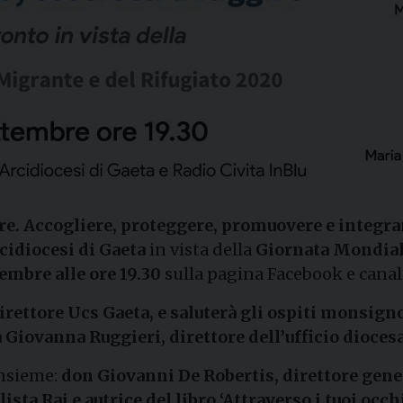
re. Accogliere, proteggere, promuovere e integrare
cidiocesi di Gaeta
in vista della
Giornata Mondiale
embre alle ore 19.30
sulla pagina Facebook e cana
irettore Ucs Gaeta, e saluterà gli ospiti monsigno
Giovanna Ruggieri, direttore dell’ufficio dioce
insieme:
don Giovanni De Robertis, direttore gene
sta Rai e autrice del libro ‘Attraverso i tuoi occh