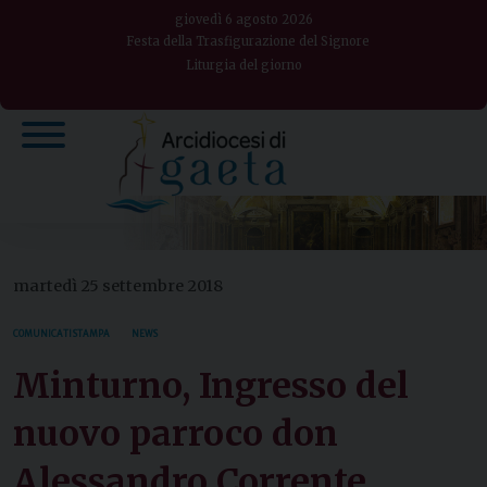
Skip
giovedì 6 agosto 2026
to
Festa della Trasfigurazione del Signore
Liturgia del giorno
content
martedì 25 settembre 2018
COMUNICATI STAMPA
NEWS
Minturno, Ingresso del
nuovo parroco don
Alessandro Corrente