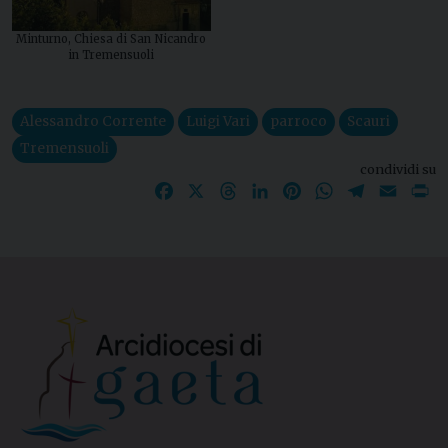
Minturno, Chiesa di San Nicandro
in Tremensuoli
Alessandro Corrente
Luigi Vari
parroco
Scauri
Tremensuoli
condividi su
Facebook
X
Threads
LinkedIn
Pinterest
WhatsApp
Telegram
Email
P