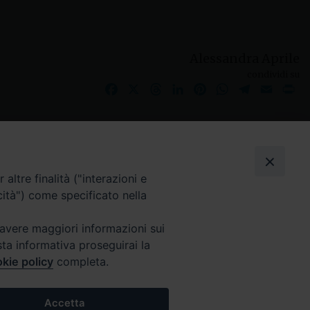
Alessandra Aprile
condividi su
Facebook
X
Threads
LinkedIn
Pinterest
WhatsApp
Telegram
Email
Pr
I nostri social
altre finalità ("interazioni e
cità") come specificato nella
 avere maggiori informazioni sui
sta informativa proseguirai la
kie policy
completa.
Accetta