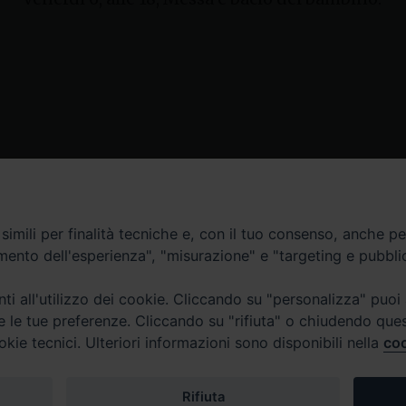
Contatti
imili per finalità tecniche e, con il tuo consenso, anche per 
amento dell'esperienza", "misurazione" e "targeting e pubbli
Curia
Tel. 0771.740341
i all'utilizzo dei cookie. Cliccando su "personalizza" puoi
re le tue preferenze. Cliccando su "rifiuta" o chiudendo que
Palazzo De Vio
okie tecnici. Ulteriori informazioni sono disponibili nella
coo
Tel. 0771.464088
987 n. 88
Rifiuta