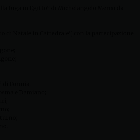
nella fuga in Egitto” di Michelangelo Merisi da
rto di Natale in Cattedrale”, con la partecipazione
agone;
agone;
” di Formia;
Cosma e Damiano;
ri;
rno;
turno;
no.