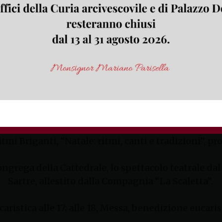
, in collaborazione con l’associazione socio-cultur
tare Ordine Costantiniano di San Giorgio, organizza,
“Natale a Minturno”.
 24 dicembre, alle 23.30, veglia e Messa nella Notte
 natalizio a cura della Piccola Orchestra di fiati “
tmi Briganti, “Natale: ritmi, canti e tradizioni”, p
ongrega della Cattedrale, lo spettacolo teatrale dal 
Sartre, allestito dalla Compagnia “La Scaletta”.
aristica alle 17; alle 18, Messa, benedizione eucari