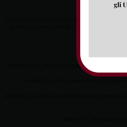
La parrocchia di San Pietro Apostolo di Minturno
la delegazione vicaria del Lazio del Sacro Mili
Sabato
Domenica 25, alle 19, è in programma il Concerto
Lunedì 26, alle 20, concerto del gruppo Ri
Martedì 27, alle 18.30, andrà in scena, presso la C
Sabato 31, Adorazione euc