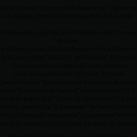
ola si fa gesto”. Il gesto dell’adorazione: “Riposo 
Caravaggio, presso la Congrega della Cattedrale.
ll’arcivescovo Luigi Vari, la XIV edizione del “Conce
dei cori:
 Polifonico Santa Maria Belvedere Città di Mondr
 della parrocchia “Maria SS. Addolorata” di Mondr
-Coro foraniale di Carano di Sessa Aurunca;
-Coro della parrocchia “S. Paolo” di Gaeta;
 parrocchia dei “Santi Lorenzo e Giovanni Battista
occhia “S. Antonio da Padova” di Grunuovo di SS. 
oro della parrocchia “Maria SS. Immacolata” di Scau
ro della parrocchia “S. Leonardo” in Tufo di Mintu
della chiesa dell’Annunziata “Controcanto” di Min
ro della parrocchia di S. Pietro Apostolo di Mintur
Venerdì 6, alle 18, Messa e bacio del bambino.