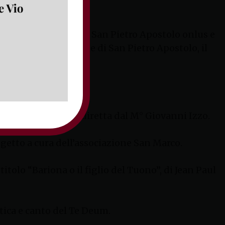
ale e di volontariato San Pietro Apostolo onlus e
 presso la Cattedrale di San Pietro Apostolo, il
 santa.
Proia” di Minturno, diretta dal M° Giovanni Izzo.
rogetto a cura dell’associazione San Marco.
titolo “Bariona o il figlio del Tuono”, di Jean Paul
stica e canto del Te Deum.