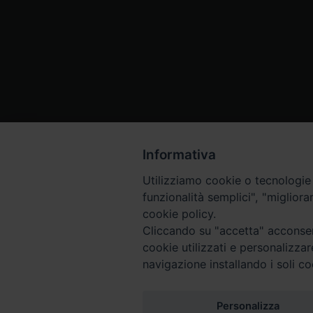
Informativa
Utilizziamo cookie o tecnologie s
funzionalità semplici", "miglior
cookie policy.
Cliccando su "accetta" acconsent
cookie utilizzati e personalizza
navigazione installando i soli co
Piazza Arcivescovado, 2 - 04024 Gaeta (LT)
Codice fiscale 90005510590 - Iscrizione R.P.G. 04.12.1
Personalizza