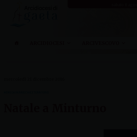
Skip
sabato 8 ago
to
content
ARCIDIOCESI
ARCIVESCOVO
mercoledì 21 dicembre 2016
NEWS DA PARROCCHIE E TERRITORIO
Natale a Minturno