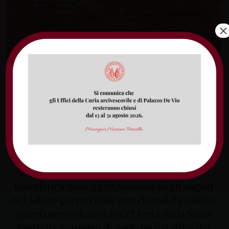
×
Con un programma ricco di eventi e iniziative,
la Parrocchia di San Carlo Borromeo di Gaeta dà
il via al “Natale a San Carlo”. A partire da 7
dicembre e fino al 10 gennaio, appuntamenti
quotidiani con la Celebrazione Eucaristica,
accompagnati da momenti di vita parrocchiale
e di aggregazione. Tra questi, nella notte del
24, al termine della Solenne Celebrazione
Eucaristica delle 23:30, scambio degli auguri
nel salone parrocchiale con cioccolata calda e
panettone, o domenica 27, festa della Sacra
Famiglia, concerto di melodie natalizie del