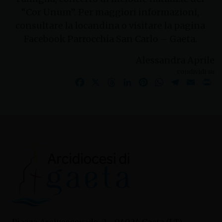
“Cor Unum”. Per maggiori informazioni,
consultare la locandina o visitare la pagina
Facebook Parrocchia San Carlo – Gaeta.
Alessandra Aprile
condividi su
Facebook
X
Threads
LinkedIn
Pinterest
WhatsApp
Telegram
Email
Pr