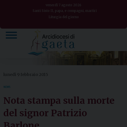
Skip
venerdì 7 agosto 2026
to
Santi Sisto II, papa, e compagni, martiri
Liturgia del giorno
content
lunedì 9 febbraio 2015
NEWS
Nota stampa sulla morte
del signor Patrizio
Barlone