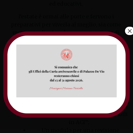
ed educativi,
l’estate è ormai alle porte e fervono i
preparativi per viverla al meglio, sia come
×
momento di relax che come occasione di
riflessione, formazione e amicizia.
Ecco a voi allora
Il numero di Filo Diretto con tutti
gli appuntamenti da vivere insieme
nei prossimi mesi;
La locandina dell’Incontro per
responsabili associativi ed educativi
dell’11 maggio p.v. dal titolo “Crescere
facendo crescere. Essere responsabili
in ACI”;
· Un modulo per una revisione