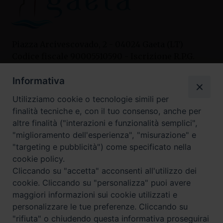
Piazza Arcivescovado, 2 - 04024 Gaeta (LT)
Codice fiscale 90005510590 - Iscrizione R.P.G.
04.12.1987 n. 88
Informativa
Utilizziamo cookie o tecnologie simili per
Contatti
finalità tecniche e, con il tuo consenso, anche per
Curia
altre finalità ("interazioni e funzionalità semplici",
Tel. 0771.740341
"miglioramento dell'esperienza", "misurazione" e
"targeting e pubblicità") come specificato nella
Palazzo De Vio
cookie policy.
Tel. 0771.464088
Cliccando su "accetta" acconsenti all'utilizzo dei
cookie. Cliccando su "personalizza" puoi avere
maggiori informazioni sui cookie utilizzati e
I nostri social
personalizzare le tue preferenze. Cliccando su
"rifiuta" o chiudendo questa informativa proseguirai