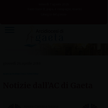
Skip
venerdì 7 agosto 2026
to
Santi Sisto II, papa, e compagni, martiri
Liturgia del giorno
content
giovedì 26 aprile 2018
NEWS DA PARROCCHIE E TERRITORIO
Notizie dall’AC di Gaeta