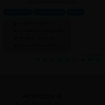
La Presidenza diocesana
Azione Cattolica
paolina valeriano
vita di ac
Crediti formativi AC
Locandina AC maggio 2018
filo diretto aprile 2018
Atto normativo_richiesta
condividi su
Facebook
X
Threads
LinkedIn
Pinterest
WhatsApp
Telegram
Email
Pr