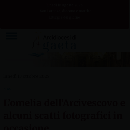
Skip
lunedì 10 agosto 2026
to
San Lorenzo, diacono e martire
Liturgia del giorno
content
lunedì 13 ottobre 2025
NEWS
L’omelia dell’Arcivescovo e
alcuni scatti fotografici in
occasione