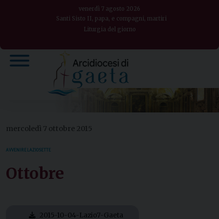
Skip
venerdì 7 agosto 2026
to
Santi Sisto II, papa, e compagni, martiri
Liturgia del giorno
content
mercoledì 7 ottobre 2015
AVVENIRE LAZIO SETTE
Ottobre
2015-10-04-Lazio7-Gaeta