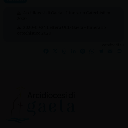
Arcidiocesi di Gaeta - Itinerario Catechistico
2020
2020-09-24 Lettera UCD Gaeta - Itinerario
catechistico 2020
condividi su
Facebook
X
Threads
LinkedIn
Pinterest
WhatsApp
Telegram
Email
Pr