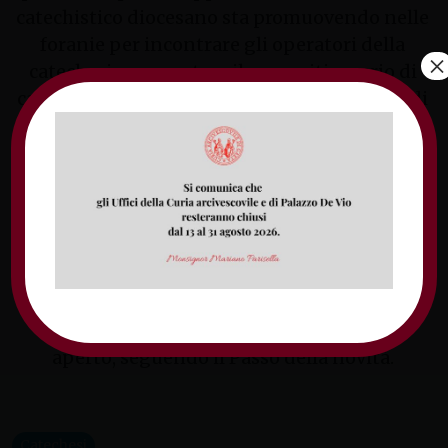
catechistico diocesano sta promuovendo nelle
foranie per incontrare gli operatori della
×
catechesi e presentare il nuovo itinerario di
catechesi per bambini e ragazzi sul Vangelo di
Marco
“Il Passo della novità. La fraternità
vissuta con i piccoli”
.
Ogni parrocchia ha ricevuto le copie cartacee
dell’itinerario per la programmazione delle
attività e qui sotto si può scaricare la versione
digitale in pdf per favorirne la fruibilità e la
sua diffusione. Non ci resta che cominciare il
cammino con occhi nuovi e cuore sempre
aperto, seguendo il Passo della novità.
Catechesi