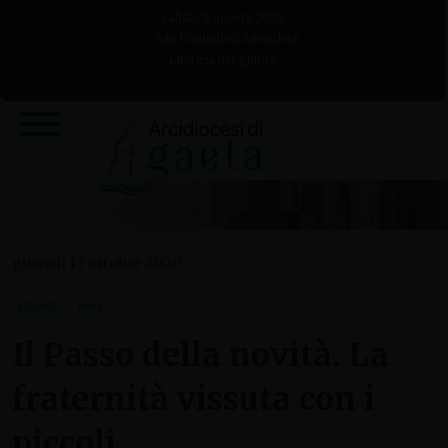
Skip
sabato 8 agosto 2026
to
San Domenico, sacerdote
Liturgia del giorno
content
giovedì 15 ottobre 2020
CATECHESI
NEWS
Il Passo della novità. La
fraternità vissuta con i
piccoli