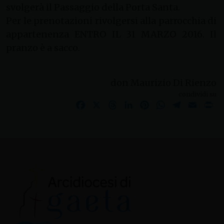
svolgerà il Passaggio della Porta Santa.
Per le prenotazioni rivolgersi alla parrocchia di
appartenenza ENTRO IL 31 MARZO 2016. Il
pranzo è a sacco.
don Maurizio Di Rienzo
condividi su
Facebook
X
Threads
LinkedIn
Pinterest
WhatsApp
Telegram
Email
Pr