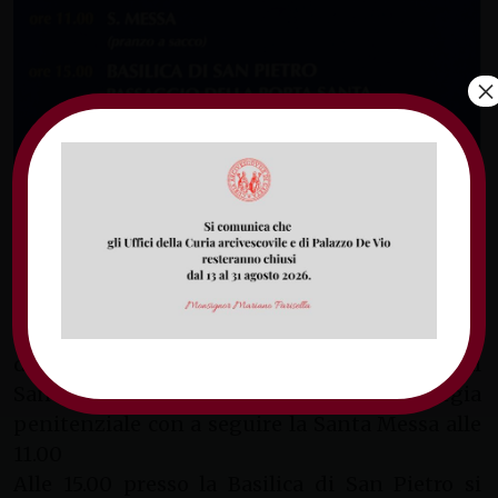
×
Si svolgerà lunedì 11 aprile 2016 il
Pellegrinaggio cittadino nell’Anno giubilare
della Misericordia a cura delle Parrocchie della
Città di Fondi.
Il programma prevede alle 6.30 la partenza
delle singole parrocchie, il ritrovo alle 10.00 al
Santuario del Divino Amore per la Liturgia
penitenziale con a seguire la Santa Messa alle
11.00
Alle 15.00 presso la Basilica di San Pietro si