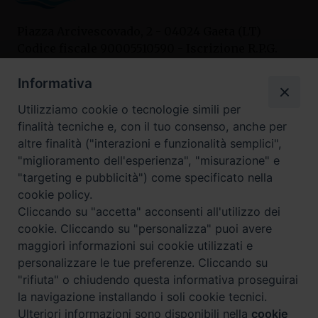
Piazza Arcivescovado, 2 - 04024 Gaeta (LT)
Codice fiscale 90005510590 - Iscrizione R.P.G.
04.12.1987 n. 88
Informativa
Utilizziamo cookie o tecnologie simili per
Contatti
finalità tecniche e, con il tuo consenso, anche per
Curia
altre finalità ("interazioni e funzionalità semplici",
Tel. 0771.740341
"miglioramento dell'esperienza", "misurazione" e
"targeting e pubblicità") come specificato nella
Palazzo De Vio
cookie policy.
Tel. 0771.464088
Cliccando su "accetta" acconsenti all'utilizzo dei
cookie. Cliccando su "personalizza" puoi avere
maggiori informazioni sui cookie utilizzati e
I nostri social
personalizzare le tue preferenze. Cliccando su
"rifiuta" o chiudendo questa informativa proseguirai
la navigazione installando i soli cookie tecnici.
Privacy policy
---- Arcidiocesi di Gaeta © 2024
Ulteriori informazioni sono disponibili nella
cookie
Preferenze Cookie