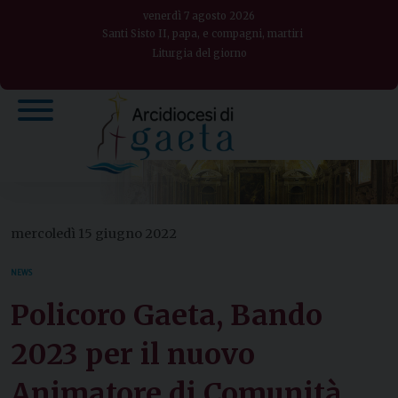
Skip
venerdì 7 agosto 2026
to
Santi Sisto II, papa, e compagni, martiri
Liturgia del giorno
content
mercoledì 15 giugno 2022
NEWS
Policoro Gaeta, Bando
2023 per il nuovo
Animatore di Comunità