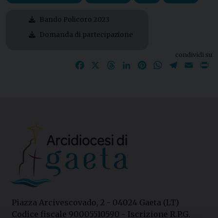
Bando Policoro 2023
Domanda di partecipazione
condividi su
Facebook
X
Threads
LinkedIn
Pinterest
WhatsApp
Telegram
Email
P
Piazza Arcivescovado, 2 - 04024 Gaeta (LT)
Codice fiscale 90005510590 - Iscrizione R.P.G.