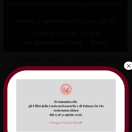
La parrocchia di San Giacomo Apostolo di
×
Gaeta, in occasione della 11° Giornata per la
custodia del creato, organizza per sabato 3
settembre, alle 20, un momento di lode e
gratitudine come risposta al dono che il
Signore ci ha elargito con la creazione.
L’iniziativa, dal titolo “Pregando con il creato
sotto le stelle”, si terrà presso la terrazza dei