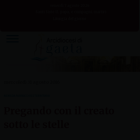
Skip
venerdì 7 agosto 2026
to
Santi Sisto II, papa, e compagni, martiri
Liturgia del giorno
content
mercoledì 31 agosto 2016
NEWS DA PARROCCHIE E TERRITORIO
Pregando con il creato
sotto le stelle