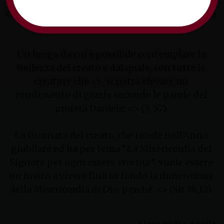
Bastioni Carlo V, in via Santissima Trinità, a
Gaeta, nei pressi del Santuario della Montagna
Spaccata.
Un luogo da cui è possibile contemplare la
bellezza del creato e dal quale, con tutte le
creature che <
>, si potrà elevare un
rendimento di grazie secondo le parole del
profeta Daniele: <
> (3, 57).
La Giornata del creato, che ricade nell’Anno
giubilare ed ha per tema “La Misericordia del
Signore per ogni essere vivente”, vuole essere
un invito a vivere fino in fondo la dimensione
della Misericordia di Dio, perché: <
> (Sir 18,12).