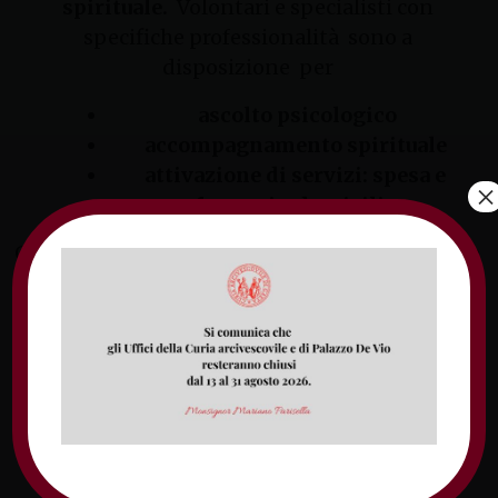
spirituale.
Volontari e specialisti con
specifiche professionalità sono a
disposizione per
ascolto psicologico
accompagnamento spirituale
attivazione di servizi: spesa e
×
farmaci a domicilio
Giovani volontari del servizio civile contattano
persone già utenti dei servizi Caritas e servizio
civile per accertarsi dei loro bisogni,
raccolgono le richieste delle persone che
verranno contattate entro 24 ore da specialisti
a seconda della richiesta che espongono.
Nelle ore in cui il servizio non è disponibile è
possibile scrivere via mail indicando nome