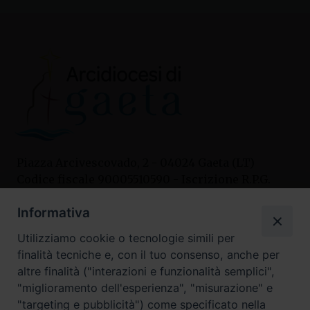
Piazza Arcivescovado, 2 - 04024 Gaeta (LT)
Codice fiscale 90005510590 - Iscrizione R.P.G.
04.12.1987 n. 88
Informativa
Utilizziamo cookie o tecnologie simili per
Contatti
finalità tecniche e, con il tuo consenso, anche per
Curia
altre finalità ("interazioni e funzionalità semplici",
Tel. 0771.740341
"miglioramento dell'esperienza", "misurazione" e
"targeting e pubblicità") come specificato nella