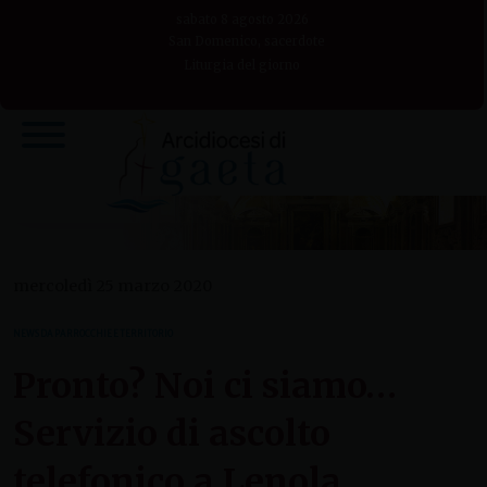
Skip
sabato 8 agosto 2026
to
San Domenico, sacerdote
Liturgia del giorno
content
mercoledì 25 marzo 2020
NEWS DA PARROCCHIE E TERRITORIO
Pronto? Noi ci siamo…
Servizio di ascolto
telefonico a Lenola