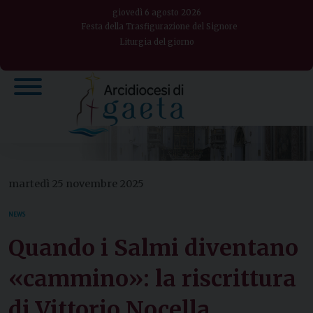
Skip
giovedì 6 agosto 2026
to
Festa della Trasfigurazione del Signore
Liturgia del giorno
content
martedì 25 novembre 2025
NEWS
Quando i Salmi diventano
«cammino»: la riscrittura
di Vittorio Nocella