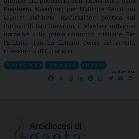
intense. Ha pubblicato con l’Apostolato della
Preghiera
Magnificat
; per l’Editrice Servitium
L’Amore dall’inizio
, meditazione poetica sul
Prologo di San Giovanni, e
Jehoshua
, indagine
narrativa sulle prime comunità cristiane. Per
l’Editrice Tau ha firmato
Corale del Vivente
,
riflessioni sull’Eucaristia.
Azione Cattolica
chiesadigaeta
preghiera
condividi su
Facebook
X
Threads
LinkedIn
Pinterest
WhatsApp
Telegram
Email
P