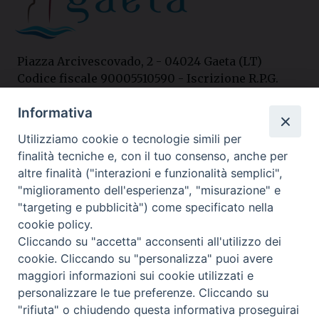
Piazza Arcivescovado, 2 - 04024 Gaeta (LT)
Codice fiscale 90005510590 - Iscrizione R.P.G.
04.12.1987 n. 88
Informativa
Utilizziamo cookie o tecnologie simili per
Contatti
finalità tecniche e, con il tuo consenso, anche per
Curia
altre finalità ("interazioni e funzionalità semplici",
Tel. 0771.740341
"miglioramento dell'esperienza", "misurazione" e
"targeting e pubblicità") come specificato nella
Palazzo De Vio
cookie policy.
Tel. 0771.464088
Cliccando su "accetta" acconsenti all'utilizzo dei
cookie. Cliccando su "personalizza" puoi avere
maggiori informazioni sui cookie utilizzati e
I nostri social
personalizzare le tue preferenze. Cliccando su
"rifiuta" o chiudendo questa informativa proseguirai