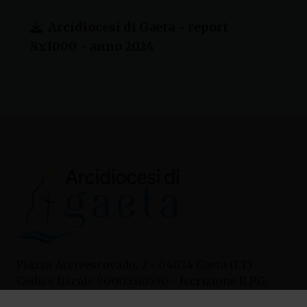
Arcidiocesi di Gaeta - report
8x1000 - anno 2024
Piazza Arcivescovado, 2 - 04024 Gaeta (LT)
Codice fiscale 90005510590 - Iscrizione R.P.G.
04.12.1987 n. 88