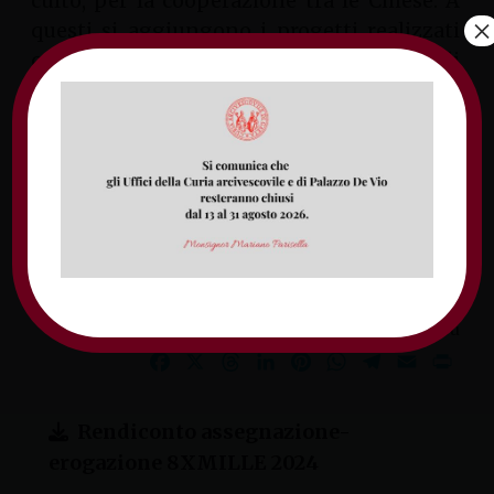
culto, per la cooperazione tra le Chiese. A
×
questi si aggiungono i progetti realizzati
con i contributi di Caritas Italiana e quelli
realizzati con i contributi degli Enti
Pubblici.
Una pubblicazione corposa curata
dall’Ufficio Amministrativo Diocesano, gli
Enti e Uffici Pastorali Diocesani,
unitamente a tutte le persone che sono al
servizio della Chiesa di Gaeta.
condividi su
Facebook
X
Threads
LinkedIn
Pinterest
WhatsApp
Telegram
Email
Prin
Rendiconto assegnazione-
erogazione 8XMILLE 2024