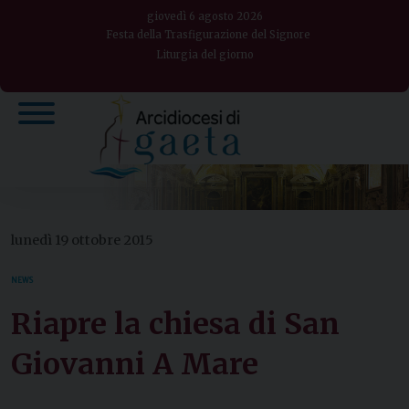
Skip
giovedì 6 agosto 2026
to
Festa della Trasfigurazione del Signore
Liturgia del giorno
content
lunedì 19 ottobre 2015
NEWS
Riapre la chiesa di San
Giovanni A Mare