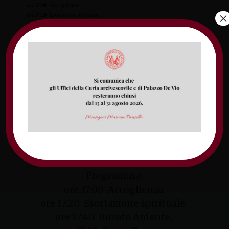
×
Roveto Ardente di Intercessione
Chiesa Sacro Cuore
Via Santa Maria – Tremensuoli, Minturno
Sabato 15 luglio 2017
Programma:
ore 17:00 Accoglienza
ore 17:20 Esortazione spirituale.
ore 17:40 Roveto Ardente.