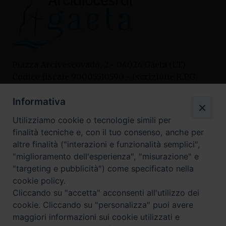
Piazza Arcivescovado, 2 - 04024 Gaeta (LT)
Codice fiscale 90005510590 - Iscrizione R.P.G.
04.12.1987 n. 88
Informativa
Utilizziamo cookie o tecnologie simili per
Contatti
finalità tecniche e, con il tuo consenso, anche per
Curia
altre finalità ("interazioni e funzionalità semplici",
Tel. 0771.740341
"miglioramento dell'esperienza", "misurazione" e
"targeting e pubblicità") come specificato nella
Palazzo De Vio
cookie policy.
Tel. 0771.464088
Cliccando su "accetta" acconsenti all'utilizzo dei
cookie. Cliccando su "personalizza" puoi avere
maggiori informazioni sui cookie utilizzati e
I nostri social