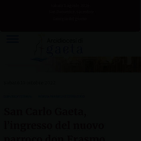
Skip
sabato 8 agosto 2026
to
San Domenico, sacerdote
Liturgia del giorno
content
sabato 15 ottobre 2022
COMUNICATI STAMPA
NEWS DA PARROCCHIE E TERRITORIO
San Carlo Gaeta,
l’ingresso del nuovo
parroco don Erasmo