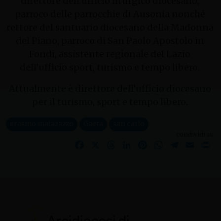
direttore dell’ufficio liturgico diocesano,
parroco delle parrocchie di Ausonia nonché
rettore del santuario diocesano della Madonna
del Piano, parroco di San Paolo Apostolo in
Fondi, assistente regionale del Lazio
dell’ufficio sport, turismo e tempo libero.
Attualmente è direttore dell’ufficio diocesano
per il turismo, sport e tempo libero.
erasmo matarazzo
Gaeta
san carlo
condividi su
Facebook
X
Threads
LinkedIn
Pinterest
WhatsApp
Telegram
Email
Pr