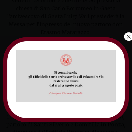
Venerdì 28 ottobre alle ore 18.00 presso la
chiesa di San Carlo Borromeo in Gaeta
l’arcivescovo di Gaeta Luigi Vari presiederà la
Messa per l’ingresso del nuovo parroco don
Erasmo Matarazzo.
×
Don Erasmo è nato nel 1968 ed è originario
della parrocchia dei Santi Cosma e Damiano in
Gaeta. Ha studiato presso il Pontificio Collegio
Leoniano di Anagni. Prete dal 1993, si è
licenziato in teologia spirituale preso la
Facoltà Teologica Teresianum di Roma. Diversi
gli incarichi pastorali nel corso degli anni di
ministero: vicario parrocchiale a Salto di Fondi,
rettore del seminario minore diocesano,
responsabile del centro diocesano vocazioni,
parroco di Santi Silverio e Domitilla in Ponza,