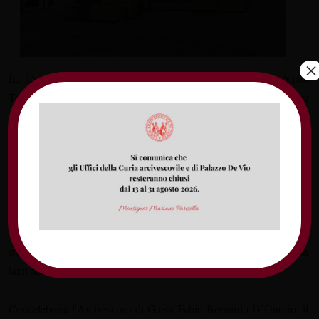
×
IL 15 ottobre ricorre il cinquecentenario dalla nascita di Santa
Teresa D'Avila, mistica e riformatrice del XVI secolo ancora oggi
maestra di spiritualità, esempio di forza e di umiltà.
In occasione di questo importante anniversario, giovedì alle ore
19:00 presso la chiesa a lei intitolata a Formia la solenne
celebrazione eucaristica sarà presieduta dal Card. Paolo Sardi, già
arcivescovo e nunzio apostolico con incarichi speciali, vice
camerlengo della Camera Apostolica, patrono del Sovrano Ordine
militare di Malta, una delle voci silenziose della Curia Romana in
tanti anni di carriera apostolica.
Concelebrerà l'Arcivescovo di Gaeta Fabio Bernardo D’Onorio, il