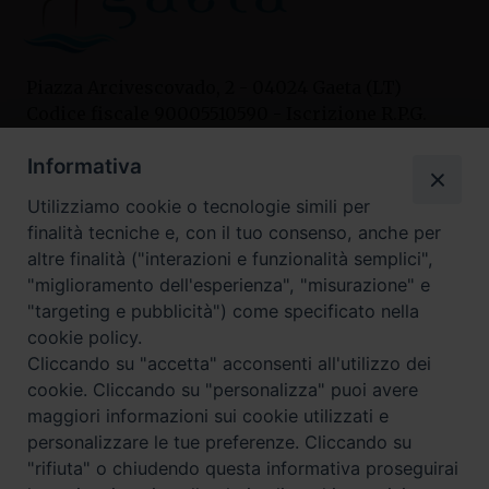
Piazza Arcivescovado, 2 - 04024 Gaeta (LT)
Codice fiscale 90005510590 - Iscrizione R.P.G.
04.12.1987 n. 88
Informativa
Utilizziamo cookie o tecnologie simili per
Contatti
finalità tecniche e, con il tuo consenso, anche per
Curia
altre finalità ("interazioni e funzionalità semplici",
Tel. 0771.740341
"miglioramento dell'esperienza", "misurazione" e
"targeting e pubblicità") come specificato nella
Palazzo De Vio
cookie policy.
Tel. 0771.464088
Cliccando su "accetta" acconsenti all'utilizzo dei
cookie. Cliccando su "personalizza" puoi avere
maggiori informazioni sui cookie utilizzati e
I nostri social
personalizzare le tue preferenze. Cliccando su
"rifiuta" o chiudendo questa informativa proseguirai