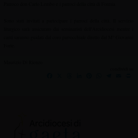
Parroco don Carlo Lembo e i parroci della città di Formia
Sono stati invitati a partecipare i parroci della città. Il servizio
liturgico sarà assicurato dai seminaristi dell'Arcidiocesi mentre i
canti saranno guidati dal coro parrocchiale diretto dal M° Giovanni
Forte.
Maurizio Di Rienzo
condividi su
Facebook
X
Threads
LinkedIn
Pinterest
WhatsApp
Telegram
Email
Pr