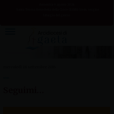
Skip
domenica 9 agosto 2026
to
Santa Teresa Benedetta della Croce (Edith) Stein, vergine
Liturgia del giorno
content
mercoledì 28 settembre 2016
NEWS
Seguimi…