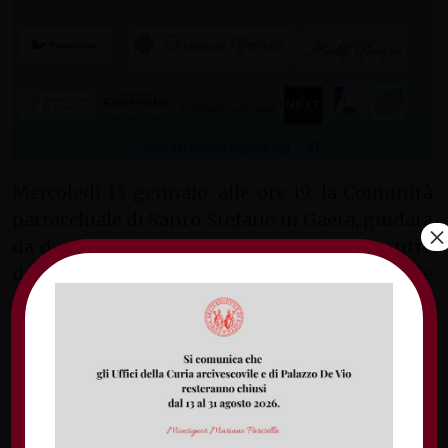
Mercoledì 13 gennaio, alle ore 19, la Comunità
parrocchiale di Santo Stefano in Gaeta, guidata
×
da don Stefano Castaldi, propone un incontro
dal titolo “Semi di pace nell’Olocausto”, con le
testimonianze di alcuni superstiti della follia
nazista e l’apporto della riflessione di alcuni
storici. All’iniziativa, organizzata in
preparazione del“Giorno della Memoria”,
ricorrenza internazionale del 27 gennaio in
commemorazione delle vittime dell’Olocausto,