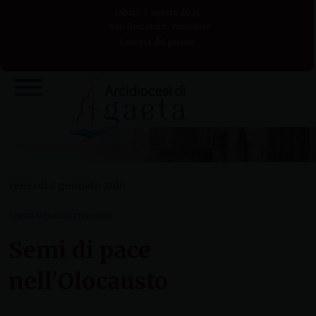
Skip
sabato 8 agosto 2026
to
San Domenico, sacerdote
Liturgia del giorno
content
venerdì 8 gennaio 2016
NEWS DA PARROCCHIE E TERRITORIO
Semi di pace
nell’Olocausto