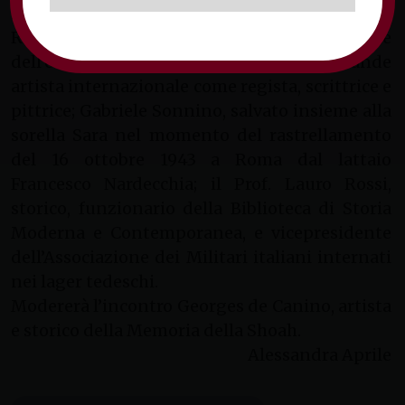
interverranno: Lorenza Mazzetti, nipote di
Robert e Albert Einstein, testimone
dell’eccidio nazista e poi diventata una grande
artista internazionale come regista, scrittrice e
pittrice; Gabriele Sonnino, salvato insieme alla
sorella Sara nel momento del rastrellamento
del 16 ottobre 1943 a Roma dal lattaio
Francesco Nardecchia; il Prof. Lauro Rossi,
storico, funzionario della Biblioteca di Storia
Moderna e Contemporanea, e vicepresidente
dell’Associazione dei Militari italiani internati
nei lager tedeschi.
Modererà l’incontro Georges de Canino, artista
e storico della Memoria della Shoah.
Alessandra Aprile