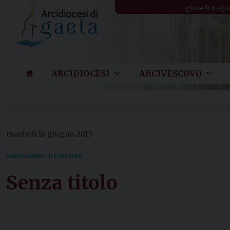
Skip
giovedì 6 ago
to
content
ARCIDIOCESI
ARCIVESCOVO
martedì 16 giugno 2015
NEWS DA PARROCCHIE E TERRITORIO
Senza titolo