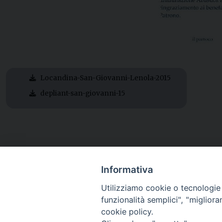
Locandina-San-Giovanni-Lenola-2015
depliant-san-giovanni-15
Informativa
Utilizziamo cookie o tecnologie s
funzionalità semplici", "miglior
cookie policy.