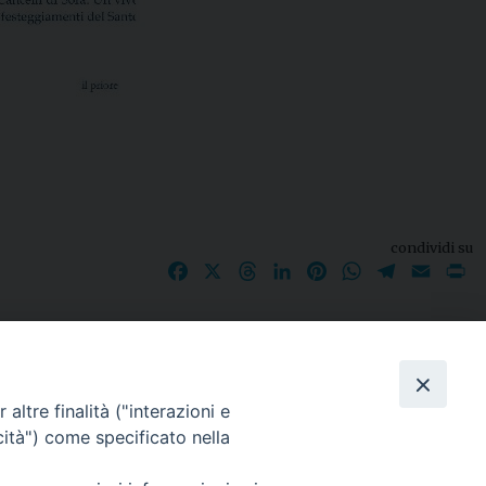
condividi su
Facebook
X
Threads
LinkedIn
Pinterest
WhatsApp
Telegram
Email
P
I nostri social
altre finalità ("interazioni e
cità") come specificato nella