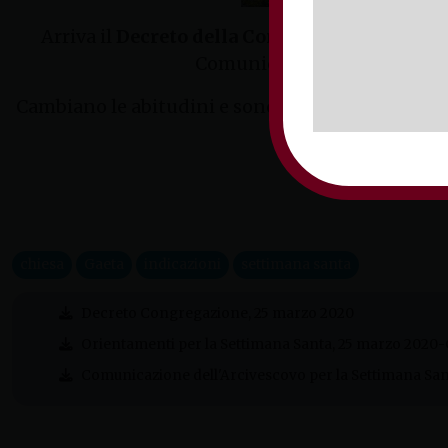
Arriva il
Decreto della Congregazione per il 
Comunicazione dell’Arcivesco
Cambiano le abitudini e sono diverse le attenzion
chiesa
Gaeta
indicazioni
settimana santa
Decreto Congregazione, 25 marzo 2020
Orientamenti per la Settimana Santa, 25 marzo 2020-
Comunicazione dell'Arcivescovo per la Settimana Sa