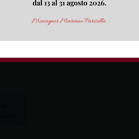
Culto Divino e i Sacramenti
, gli Orientamenti che 
vo per quanto riguarda la liturgia e la Settimana
i che devono avere tutti, in particolar modo i sace
emergenza
coronavirus
.
Di seguito i
documenti utili:
CEI
nta 2020