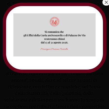
×
di Terra Santa, presente laddove risiedono i
frati francescani in Medio Oriente.
I progetti dell’Associazione pro Terra Sancta
sono finalizzati al sostegno e alla formazione
delle comunità cristiane, all’opera di
conservazione e valorizzazione dei Luoghi
Santi e di aiuto umanitario alle popolazioni in
difficoltà.
Il convegno apre un percorso di iniziative di
Goccia Gaeta e il gruppo musicale Armonie,
attraverso concerti dal titolo “I cuori battono
ancora”, i quali, oltre ad offrire spunti di
riflessione, con letture e musiche, sul tema
della fraternità, della giustizia, della
solidarietà e della speranza, hanno lo scopo di
raccogliere contributi a favore della parrocchia