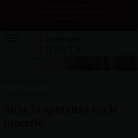
Skip
venerdì 7 agosto 2026
to
Santi Sisto II, papa, e compagni, martiri
Liturgia del giorno
content
giovedì 19 aprile 2018
NEWS DA PARROCCHIE E TERRITORIO
Siria, la speranza tra le
macerie