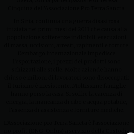
Gaeta, con la partecipazione di Teresa
Cinquina dell’Associazione Pro Terra Sancta.
In Siria, continua una guerra disastrosa
iniziata nei primi mesi del 2011 che causa alla
popolazione sofferenze indicibili, esecuzioni
di massa, uccisioni, arresti, rapimenti e torture.
L’embargo internazionale impedisce
l’esportazione, i prezzi dei prodotti sono
schizzati alle stelle. Molte aziende hanno
chiuso e milioni di lavoratori sono disoccupati;
il turismo è inesistente. Moltissime famiglie
hanno perso la casa. Si soffre la carenza di
energia, la mancanza di cibo e acqua potabile,
l’assenza di assistenza e forniture mediche.
L’Associazione pro Terra Sancta è l’associazione
no profit (ONG-Onlus) a servizio della Custodia